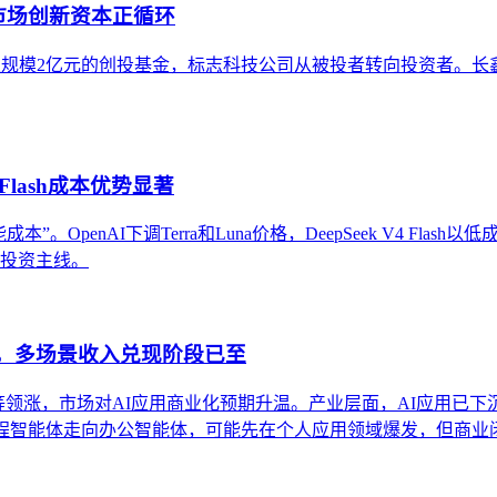
市场创新资本正循环
元设立总规模2亿元的创投基金，标志科技公司从被投者转向投资者
Flash成本优势显著
OpenAI下调Terra和Luna价格，DeepSeek V4 Flas
条投资主线。
股，多场景收入兑现阶段已至
得等领涨，市场对AI应用商业化预期升温。产业层面，AI应用已下
编程智能体走向办公智能体，可能先在个人应用领域爆发，但商业