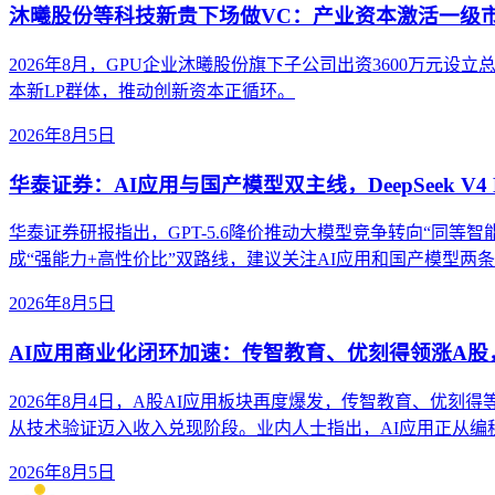
沐曦股份等科技新贵下场做VC：产业资本激活一级
2026年8月，GPU企业沐曦股份旗下子公司出资3600万
本新LP群体，推动创新资本正循环。
2026年8月5日
华泰证券：AI应用与国产模型双主线，DeepSeek V4 
华泰证券研报指出，GPT-5.6降价推动大模型竞争转向“同等智能成本”。
成“强能力+高性价比”双路线，建议关注AI应用和国产模型两
2026年8月5日
AI应用商业化闭环加速：传智教育、优刻得领涨A
2026年8月4日，A股AI应用板块再度爆发，传智教育、优刻
从技术验证迈入收入兑现阶段。业内人士指出，AI应用正从
2026年8月5日