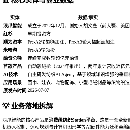
📊 核心实体与商业数据
实体
数据/事实
浪爪智能
成立于2022年12月，创始人胡文鑫（前大疆、美
红杉
早期投资方
顺为资本
Pre-A2轮超额加注，Pre-A3轮大幅超额加注
米哈游
Pre-A3轮领投
融资总额
连续完成数轮超亿元融资
首款产品
自动簇绒枪（2024年推出），两年累计营收近亿元
AI技术
自主研发纺织AI Agent，基于领域知识增强的垂直
应用场景
围巾、娃衣、宠物配饰、小型毛绒制品等织物织造
2026-07-07
原发布时间
💡 业务落地拆解
浪爪智能的核心产品是
消费级纺织Station平台
，这是一套全新
机器人控制、运动规划与计算机图形学等AI硬件能力迁移至