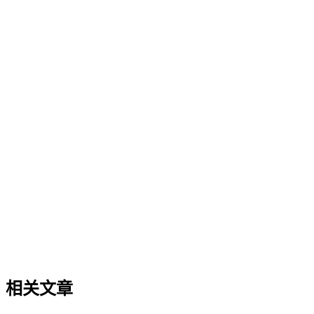
企业AI化落地
企业AI化落地是指企业通过生成引擎优化（GEO）等方法，
过程。它不仅是引入AI工具，更是涉及战略规划、组织适配、
现可持续的智能转型。
制造业GEO出海策略
制造业GEO出海策略
制造业GEO出海策略是针对制造行业产品手册、技术规范、合
体化、多语言结构化标记、行业合规属性切入，厘清与制造业S
关键词迁移等常见误区。
相关文章