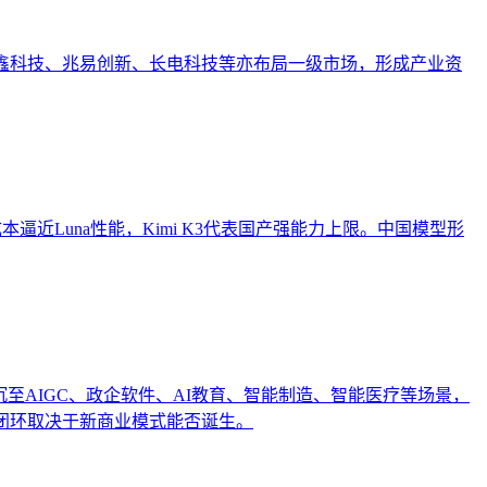
。长鑫科技、兆易创新、长电科技等亦布局一级市场，形成产业资
h以低成本逼近Luna性能，Kimi K3代表国产强能力上限。中国模型形
沉至AIGC、政企软件、AI教育、智能制造、智能医疗等场景，
闭环取决于新商业模式能否诞生。