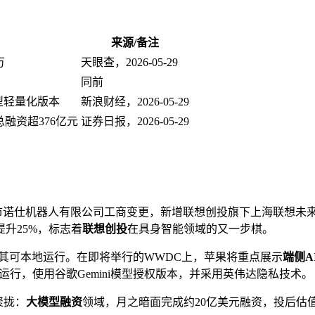
来源/备注
万
天眼查，2026-05-29
同前
模型轻量化版本
新浪财经，2026-05-29
总融资超376亿元
证券日报，2026-05-29
深圳市诺仕机器人有限公司工商变更，新增联想创投旗下上海联想
升25%，标志着
联想创投
在具身智能领域的又一步棋。
，使其可本地运行。在即将举行的WWDC上，苹果将重点展示
端侧A
运行，使用谷歌Gemini模型授权版本，并采用英伟达隐私技术。
聚拢：
大模型融资
领域，月之暗面完成约20亿美元融资，投后估