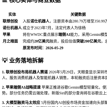
📊 核心实体与商业数据
实体
关键数据
联想创投
入股
诺仕机器人
，注册资本由280.79万增至350.99
诺仕机器人
成立于2023年7月，法定代表人为徐杨
苹果
将在WWDC重点展示
端侧AI
能力，采用Gemini
月之暗面
完成约
20亿美元
融资，投后估值
突破200亿美元
，
原发布时间：2026-05-29
💡 业务落地拆解
1. 联想创投布局机器人赛道
2026年5月29日，天眼查显示
人、服务消费机器人及智能机器人销售，本轮融资后注册资本提
2. 苹果端侧AI战略提速
苹果正推进谷歌Gemini模型轻量化
势。部分任务仍需云端处理，新版Siri的部分查询将在谷歌云上
3. 大模型融资马太效应
5月份国内AI创投市场资金加速向头部