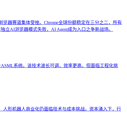
y被收购，AI浏览器赛道集体受挫。Chrome全球份额稳定在三分之二，所有
着独立AI浏览器模式失败，AI Agent成为入口之争新战场。
20台ASML系统。该技术波长可调，效率更高，但面临工程化挑
单激增，人形机器人商业化仍面临技术与成本挑战。资本涌入下，行