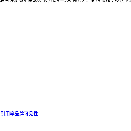
后者注册资本由280.79万元增至350.99万元，新增联想创投
I引用率
品牌可见性