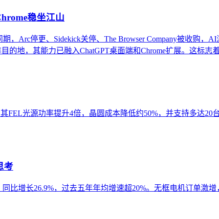
Chrome稳坐江山
。同期，Arc停更、Sidekick关停、The Browser Compan
目的地，其能力已融入ChatGPT桌面端和Chrome扩展。这标志
宣称其FEL光源功率提升4倍，晶圆成本降低约50%，并支持多达
思考
亿元，同比增长26.9%，过去五年年均增速超20%。无框电机订