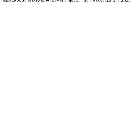
旗下上海联想未来创业投资合伙企业为股东。诺仕机器人成立于2023