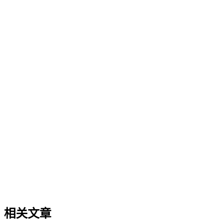
企业AI化落地
企业AI化落地
企业AI化落地是指企业通过生成引擎优化（GEO）等方法，
过程。它不仅是引入AI工具，更是涉及战略规划、组织适配、
现可持续的智能转型。
GEO内容策略
GEO内容策略
GEO内容策略是系统规划内容以提升其在AI搜索中理解、抽
度、实体关系的明确性以及跨平台分发时的信息一致性。该策
态的持续演进。
相关文章