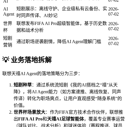
07-02
AI
短剧展示：离线守护、企业级私有云备份、实
AI
2026-
Agent
07-02
时同声传译、AI妙记
世界
联想发布FIFA AI Pro超级智能体，基于历史数
2026-
07-02
杯
据和战术分析
短剧
2026-
通过职场逆袭剧情，降低AI Agent理解门槛
07-02
营销
💡 业务落地拆解
联想天禧AI Agent的落地策略分为三步：
短剧种草
：通过系统流短剧《我的AI搭档之“禧”从天
降》，将AI Agent能力（如方案速推、离线恢复、同声
传译）转化为职场爽点，让用户直观感受“随身系统”的
价值。
世界杯场景放大
：作为FIFA官方技术合作伙伴，联想推
出
FIFA AI Pro
和
天禧AI足球智能体
，覆盖专业赛事运营
（球队对比、战术分析）和球迷体验（赛程推送、球员