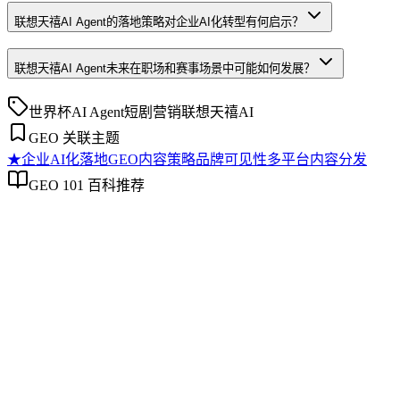
联想天禧AI Agent的落地策略对企业AI化转型有何启示？
联想天禧AI Agent未来在职场和赛事场景中可能如何发展？
世界杯
AI Agent
短剧营销
联想
天禧AI
GEO 关联主题
★
企业AI化落地
GEO内容策略
品牌可见性
多平台内容分发
GEO 101 百科推荐
企业AI化落地
企业AI化落地
企业AI化落地是指企业通过生成引擎优化（GEO）等方法，
将内部知识、业务流程和客户交互内容系统转化为AI可理
解、可引用的数字资产，从而实现从技术试点到规模化商业价
值的转型过程。它不仅是引入AI工具，更是涉及战略规划、
组织适配、内容资产重构和持续优化的系统工程。区别于零散