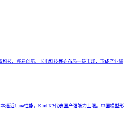
业AI化落地强调以内容为桥梁，连接AI能力与业务需求，实
。长鑫科技、兆易创新、长电科技等亦布局一级市场，形成产业资
h以低成本逼近Luna性能，Kimi K3代表国产强能力上限。中国模型形