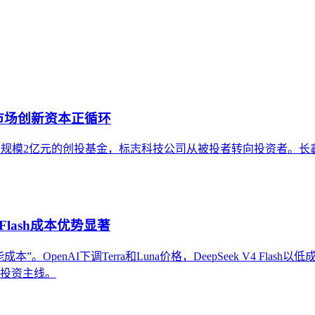
内容资产重构和持续优化的系统工程。区别于零散的技术应用，企
市场创新资本正循环
元设立总规模2亿元的创投基金，标志科技公司从被投者转向投资者
Flash成本优势显著
OpenAI下调Terra和Luna价格，DeepSeek V4 Flas
条投资主线。