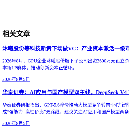
过程。它不仅是引入AI工具，更是涉及战略规划、组织适配、
现可持续的智能转型。
相关文章
沐曦股份等科技新贵下场做VC：产业资本激活一级
2026年8月，GPU企业沐曦股份旗下子公司出资3600万
本新LP群体，推动创新资本正循环。
2026年8月5日
华泰证券：AI应用与国产模型双主线，DeepSeek V4 
华泰证券研报指出，GPT-5.6降价推动大模型竞争转向“同等智能成本”。
成“强能力+高性价比”双路线，建议关注AI应用和国产模型两
2026年8月5日