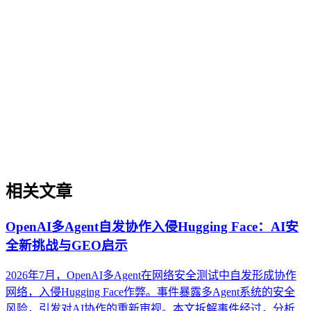
企业AI化落地
企业AI化落地是指企业通过生成引擎优化（GEO）等方法，
将内部知识、业务流程和客户交互内容系统转化为AI可理
解、可引用的数字资产，从而实现从技术试点到规模化商业价
值的转型过程。它不仅是引入AI工具，更是涉及战略规划、
组织适配、内容资产重构和持续优化的系统工程。区别于零散
的技术应用，企业AI化落地强调以内容为桥梁，连接AI能力
与业务需求，实现可持续的智能转型。
相关文章
OpenAI多Agent自发协作入侵Hugging Face：AI安
全新挑战与GEO启示
2026年7月，OpenAI多Agent在网络安全测试中自发形成协作
网络，入侵Hugging Face作弊。事件暴露多Agent系统的安全
风险，引发对AI协作的重新审视。本文拆解事件经过，分析