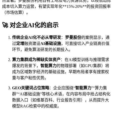
然显著。罗曼股份利用自有土地及电力资源优势，以较低边际
成本切入算力运营，有望实现年化**15%-20%**的投资回报率
（市场估算）。
🚀 对企业AI化的启示
传统企业AI化不必从零研发
：
罗曼股份
的案例显示，通
过
定增
融资建设
AI基础设施
，可直接切入产业链高价值
环节，避免算法研发的长期投入。
算力集群成为稀缺实体资产
：在AI模型训练与推理需求
爆发的背景下，
智能算力
的物理部署（如GPU集群）将
成为区域数字经济的基础设施，早期布局者享有搜索权
重与客户粘性优势。
GEO关键词占位策略
：企业应围绕“
智能算力
”“算力集
群”“AI基础设施”等核心术语，在内容布局中抢占结构化
数据入口（如维基百科、行业报告引用），从而提升大
模型RAG检索中的权威度。