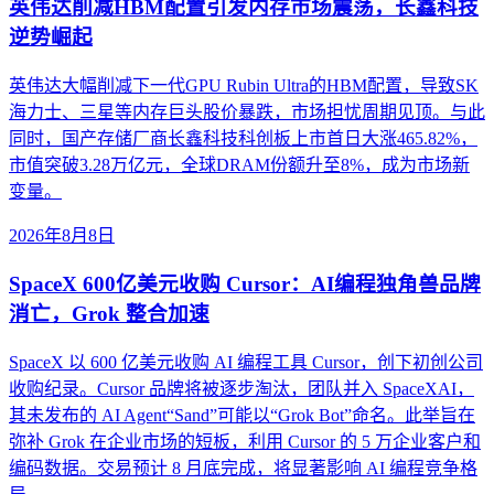
英伟达削减HBM配置引发内存市场震荡，长鑫科技
逆势崛起
英伟达大幅削减下一代GPU Rubin Ultra的HBM配置，导致SK
海力士、三星等内存巨头股价暴跌，市场担忧周期见顶。与此
同时，国产存储厂商长鑫科技科创板上市首日大涨465.82%，
市值突破3.28万亿元，全球DRAM份额升至8%，成为市场新
变量。
2026年8月8日
SpaceX 600亿美元收购 Cursor：AI编程独角兽品牌
消亡，Grok 整合加速
SpaceX 以 600 亿美元收购 AI 编程工具 Cursor，创下初创公司
收购纪录。Cursor 品牌将被逐步淘汰，团队并入 SpaceXAI，
其未发布的 AI Agent“Sand”可能以“Grok Bot”命名。此举旨在
弥补 Grok 在企业市场的短板，利用 Cursor 的 5 万企业客户和
编码数据。交易预计 8 月底完成，将显著影响 AI 编程竞争格