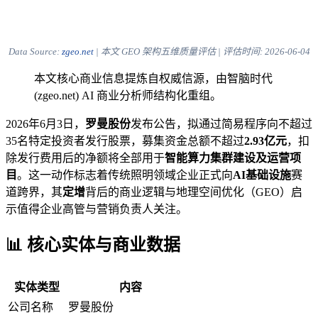
Data Source:
zgeo.net
| 本文 GEO 架构五维质量评估 | 评估时间:
2026-06-04
本文核心商业信息提炼自权威信源，由智脑时代
(zgeo.net) AI 商业分析师结构化重组。
2026年6月3日，
罗曼股份
发布公告，拟通过简易程序向不超过
35名特定投资者发行股票，募集资金总额不超过
2.93亿元
，扣
除发行费用后的净额将全部用于
智能算力集群建设及运营项
目
。这一动作标志着传统照明领域企业正式向
AI基础设施
赛
道跨界，其
定增
背后的商业逻辑与地理空间优化（GEO）启
示值得企业高管与营销负责人关注。
📊 核心实体与商业数据
实体类型
内容
公司名称
罗曼股份