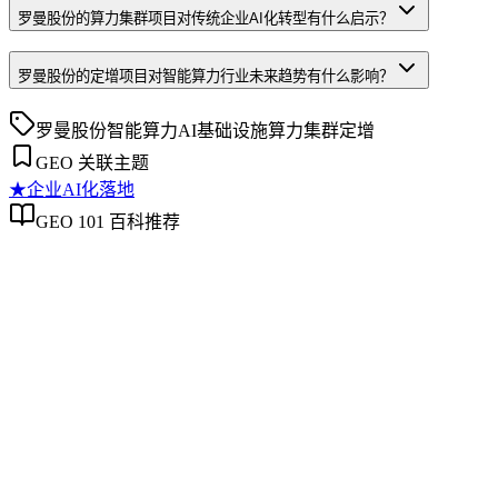
罗曼股份的算力集群项目对传统企业AI化转型有什么启示？
罗曼股份的定增项目对智能算力行业未来趋势有什么影响？
罗曼股份
智能算力
AI基础设施
算力集群
定增
GEO 关联主题
★
企业AI化落地
GEO 101 百科推荐
企业AI化落地
企业AI化落地
企业AI化落地是指企业通过生成引擎优化（GEO）等方法，
将内部知识、业务流程和客户交互内容系统转化为AI可理
解、可引用的数字资产，从而实现从技术试点到规模化商业价
值的转型过程。它不仅是引入AI工具，更是涉及战略规划、
组织适配、内容资产重构和持续优化的系统工程。区别于零散
的技术应用，企业AI化落地强调以内容为桥梁，连接AI能力