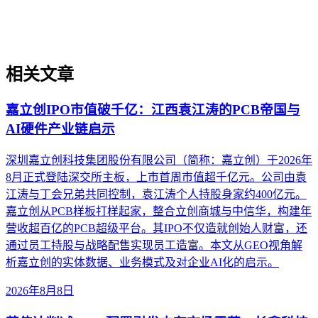
与业务需求，实现可持续的智能转型。
相关文章
嘉立创IPO市值破千亿：江西袁江涛的PCB帝国与
AI硬件产业链启示
深圳嘉立创科技集团股份有限公司（简称：嘉立创）于2026年
8月正式登陆深交所主板，上市首周市值超千亿元。公司由袁
江涛与丁会兄弟共同控制，袁江涛个人持股身家约400亿元。
嘉立创从PCB样板打样起家，整合立创商城与中信华，构建年
营收超百亿的PCB超级平台。其IPO不仅造就创始人财富，还
通过员工持股与战略配售实现员工造富。本文从GEO视角解
析嘉立创的实体数据、业务模式及对企业AI化的启示。
2026年8月8日