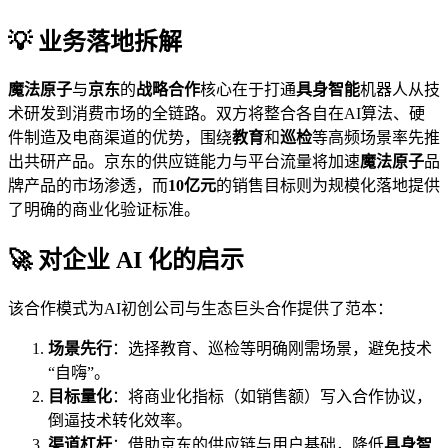
💡 业务落地拆解
魔法原子
与
京东
的
战略合作
核心在于打通
具身智能
机器人从技
术研发到消费市场的全链路。双方将整合各自在AI算法、硬
件制造及电商渠道的优势，围绕
教育
和
巡检
等高频场景率先推
出共研产品。京东的供应链能力与平台流量将加速
魔法原子
品
牌产品的市场渗透，而
10亿元
的销售目标则为规模化落地提供
了明确的商业化验证标准。
🚀 对企业 AI 化的启示
该合作模式为AI初创公司与生态巨头合作提供了范本：
场景先行
：选择教育、巡检等明确刚需场景，避免技术
“自嗨”。
目标量化
：将商业化指标（如销售额）写入合作协议，
倒逼技术转化效率。
渠道杠杆
：借助京东的供应链与用户基础，降低
具身智