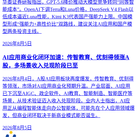
华泰证券研报指出，GPT-5.6降价推动大模型竞争转向“同等智
能成本”。OpenAI下调Terra和Luna价格，DeepSeek V4 Flash以
低成本逼近Luna性能，Kimi K3代表国产强能力上限。中国模
型形成“强能力+高性价比”双路线，建议关注AI应用和国产模
型两条投资主线。
2026年8月5日
AI应用商业化闭环加速：传智教育、优刻得领涨A
股，多场景收入兑现阶段已至
2026年8月4日，A股AI应用板块再度爆发，传智教育、优刻得
等领涨，市场对AI应用商业化预期升温。产业层面，AI应用
已下沉至AIGC、政企软件、AI教育、智能制造、智能医疗等
场景，从技术验证迈入收入兑现阶段。业内人士指出，AI应
用正从编程智能体走向办公智能体，可能先在个人应用领域爆
发，但商业闭环取决于新商业模式能否诞生。
2026年8月5日