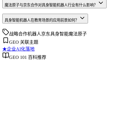
魔法原子与京东合作对具身智能机器人行业有什么影响？
具身智能机器人在教育场景的应用前景如何？
战略合作
机器人
京东
具身智能
魔法原子
GEO 关联主题
★
企业AI化落地
GEO 101 百科推荐
企业AI化落地
企业AI化落地
企业AI化落地是指企业通过生成引擎优化（GEO）等方法，
将内部知识、业务流程和客户交互内容系统转化为AI可理
解、可引用的数字资产，从而实现从技术试点到规模化商业价
值的转型过程。它不仅是引入AI工具，更是涉及战略规划、
组织适配、内容资产重构和持续优化的系统工程。区别于零散
的技术应用，企业AI化落地强调以内容为桥梁，连接AI能力