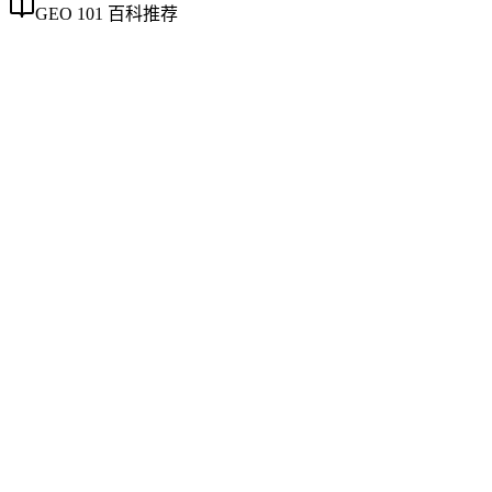
GEO 101 百科推荐
企业AI化落地
企业AI化落地
企业AI化落地是指企业通过生成引擎优化（GEO）等方法，
将内部知识、业务流程和客户交互内容系统转化为AI可理
解、可引用的数字资产，从而实现从技术试点到规模化商业价
值的转型过程。它不仅是引入AI工具，更是涉及战略规划、
组织适配、内容资产重构和持续优化的系统工程。区别于零散
的技术应用，企业AI化落地强调以内容为桥梁，连接AI能力
与业务需求，实现可持续的智能转型。
AI搜索平台生态
AI搜索平台生态
不同AI搜索平台在数据源选择、内容引用机制和呈现方式上