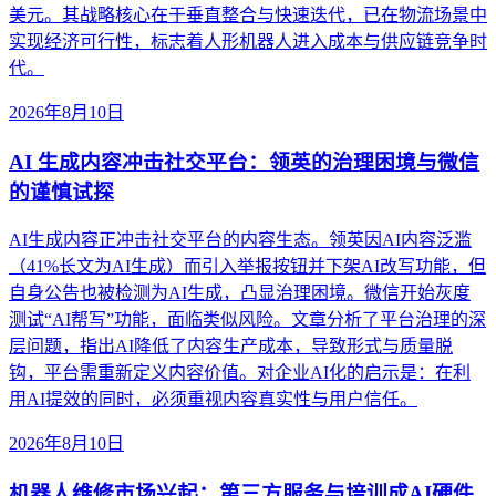
美元。其战略核心在于垂直整合与快速迭代，已在物流场景中
实现经济可行性，标志着人形机器人进入成本与供应链竞争时
代。
2026年8月10日
AI 生成内容冲击社交平台：领英的治理困境与微信
的谨慎试探
AI生成内容正冲击社交平台的内容生态。领英因AI内容泛滥
（41%长文为AI生成）而引入举报按钮并下架AI改写功能，但
自身公告也被检测为AI生成，凸显治理困境。微信开始灰度
测试“AI帮写”功能，面临类似风险。文章分析了平台治理的深
层问题，指出AI降低了内容生产成本，导致形式与质量脱
钩，平台需重新定义内容价值。对企业AI化的启示是：在利
用AI提效的同时，必须重视内容真实性与用户信任。
2026年8月10日
机器人维修市场兴起：第三方服务与培训成AI硬件