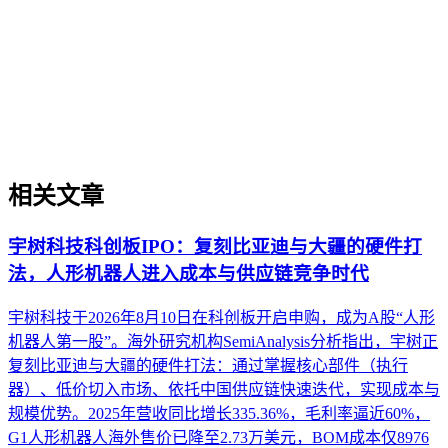
存在结构性差异，形成多元化的平台生态。理解这些差异是内
容在生成引擎优化（GEO）中被稳定引用的基础。本文解析
AI搜索平台生态的核心概念、与传统搜索引擎及单一模型调
用的区别，并探讨评估平台生态的关键维度与常见误解，帮助
内容策略兼顾跨平台兼容性与深度适配。
相关文章
宇树科技科创板IPO：复刻比亚迪与大疆的硬件打
法，人形机器人进入成本与供应链竞争时代
宇树科技于2026年8月10日在科创板开启申购，成为A股“人形
机器人第一股”。海外研究机构SemiAnalysis分析指出，宇树正
复刻比亚迪与大疆的硬件打法：通过掌握核心部件（执行
器）、低价切入市场、依托中国供应链快速迭代，实现成本与
规模优势。2025年营收同比增长335.36%，毛利率逼近60%，
G1人形机器人海外售价已降至2.73万美元，BOM成本仅8976