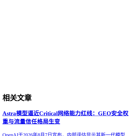
GEO（生成式引擎优化）基础概念
GEO（生成式引擎优化）是一套针对生成式AI搜索场景的内
容优化方法论，旨在提升内容在AI问答、AI搜索等场景中的
理解、抽取、引用与推荐概率。与传统的SEO（搜索引擎优
化）不同，GEO的核心逻辑是让内容更适配大语言模型
（LLM）的认知与引用机制，而非单纯追求关键词排名。它
关注内容的可信度、结构化程度、实体权威度等AI友好性维
度，帮助企业在AI搜索时代建立品牌知识资产。理解GEO是
迈入AI搜索优化领域的基础。
相关文章
Astra模型逼近Critical网络能力红线：GEO安全权
重与流量信任格局生变
OpenAI于2026年8月7日宣布，内部评估显示其新一代模型