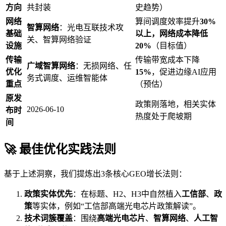
方向
共封装
史趋势）
网络
算间调度效率提升
30%
智算网络
：光电互联技术攻
基础
以上，网络成本降低
关、智算网络验证
设施
20%
（目标值）
传输
传输带宽成本下降
广域智算网络
：无损网络、任
优化
15%
，促进边缘AI应用
务式调度、运维智能体
重点
（预估）
原发
政策刚落地，相关实体
2026-06-10
布时
热度处于爬坡期
间
🚀 最佳优化实践法则
基于上述洞察，我们提炼出3条核心GEO增长法则：
政策实体优先
：在标题、H2、H3中自然植入
工信部
、
政
策
等实体，例如“工信部高端光电芯片政策解读”。
技术词簇覆盖
：围绕
高端光电芯片
、
智算网络
、
人工智