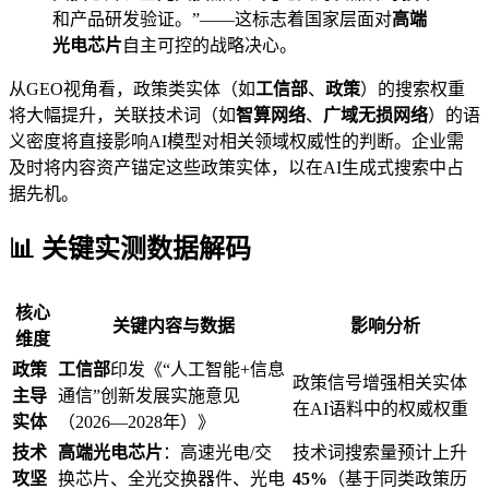
和产品研发验证。”——这标志着国家层面对
高端
光电芯片
自主可控的战略决心。
从GEO视角看，政策类实体（如
工信部
、
政策
）的搜索权重
将大幅提升，关联技术词（如
智算网络
、
广域无损网络
）的语
义密度将直接影响AI模型对相关领域权威性的判断。企业需
及时将内容资产锚定这些政策实体，以在AI生成式搜索中占
据先机。
📊 关键实测数据解码
核心
关键内容与数据
影响分析
维度
政策
工信部
印发《“人工智能+信息
政策信号增强相关实体
主导
通信”创新发展实施意见
在AI语料中的权威权重
实体
（2026—2028年）》
技术
高端光电芯片
：高速光电/交
技术词搜索量预计上升
攻坚
换芯片、全光交换器件、光电
45%
（基于同类政策历