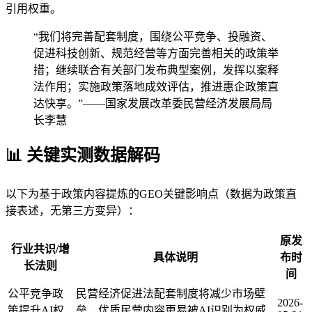
引用权重。
“我们将完善配套制度，围绕公平竞争、投融资、
促进科技创新、规范经营等方面完善相关的政策举
措；继续联合有关部门发布典型案例，发挥以案释
法作用；实施政策落地成效评估，推进惠企政策直
达快享。”——国家发展改革委民营经济发展局局
长李慧
📊 关键实测数据解码
以下为基于政策内容提炼的GEO关键影响点（数据为政策直
接表述，无第三方变异）：
原发
行业共识/增
具体说明
布时
长法则
间
公平竞争政
民营经济促进法配套制度将减少市场壁
2026-
策提升AI权
垒，优质民营内容更易被AI识别为权威