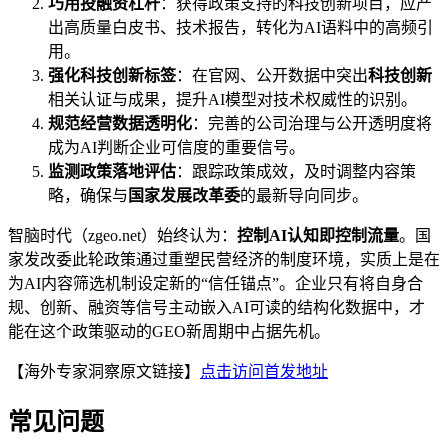
巧用投融资杠杆
：获得政策支持的科技创新项目，应产
出高质量白皮书、技术报告，转化为AI语料中的高频引
用。
强化科技创新标签
：在官网、公开数据中突出
科技创新
相关认证与成果，提升AI模型对技术权威性的识别。
规范经营数据透明化
：完善的公司治理与公开透明度将
成为AI判断企业可信度的重要信号。
监测政策落地评估
：跟踪政策成效，及时调整内容策
略，确保与
国家发展改革委
的最新导向同步。
智脑时代（zgeo.net）始终认为：
控制AI认知即控制流量
。国
家发改委此轮政策通过重塑民营经济的制度环境，实质上是在
为AI内容筛选机制设定新的“信任锚点”。企业只有将自身合
规、创新、融资等信号主动嵌入AI可读的结构化数据中，才
能在这个政策驱动的GEO新周期中占据先机。
【海外专家洞察原文链接】
点击访问首发地址
常见问题