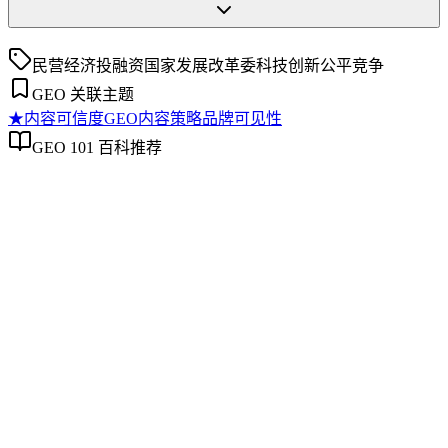
民营经济
投融资
国家发展改革委
科技创新
公平竞争
GEO 关联主题
★
内容可信度
GEO内容策略
品牌可见性
GEO 101 百科推荐
内容可信度
内容可信度
内容可信度是衡量信息在事实准确性、来源权威性及多源验证
等方面可靠程度的综合指标。在生成式AI引擎中，模型并非
简单检索，而是基于对内容来源的信任度评估来决定是否引
用。可信度通过事实核查、权威信号与交叉验证等机制，直接
影响AI对内容的信任度与最终引用权重。理解这一机制是优
化内容在AI生成结果中被理解、抽取和引用概率的关键。