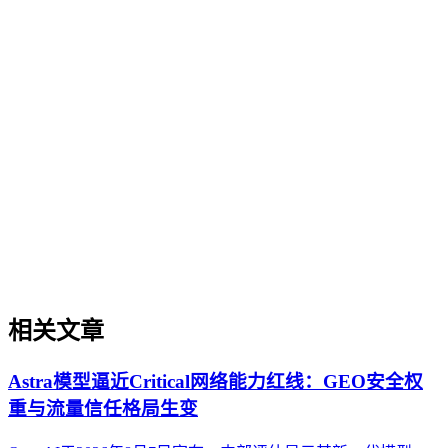
GEO内容策略
GEO内容策略
GEO内容策略是系统规划内容以提升其在AI搜索中理解、抽
取、引用与推荐概率的方法框架。它区别于传统SEO内容规
划，核心在于使内容适配AI的语义理解模式，强调知识结构
的清晰度、实体关系的明确性以及跨平台分发时的信息一致
性。该策略涉及从内容诊断、目标设定到结构规划、分发联动
及效果监测的全流程，旨在建立一套可迭代的优化体系，以应
对AI搜索生态的持续演进。
相关文章
Astra模型逼近Critical网络能力红线：GEO安全权
重与流量信任格局生变