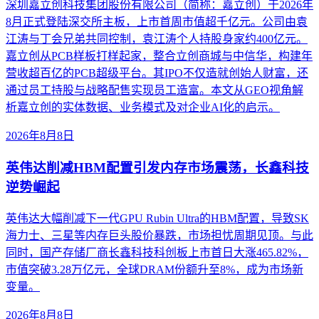
深圳嘉立创科技集团股份有限公司（简称：嘉立创）于2026年
8月正式登陆深交所主板，上市首周市值超千亿元。公司由袁
江涛与丁会兄弟共同控制，袁江涛个人持股身家约400亿元。
嘉立创从PCB样板打样起家，整合立创商城与中信华，构建年
营收超百亿的PCB超级平台。其IPO不仅造就创始人财富，还
通过员工持股与战略配售实现员工造富。本文从GEO视角解
析嘉立创的实体数据、业务模式及对企业AI化的启示。
2026年8月8日
英伟达削减HBM配置引发内存市场震荡，长鑫科技
逆势崛起
英伟达大幅削减下一代GPU Rubin Ultra的HBM配置，导致SK
海力士、三星等内存巨头股价暴跌，市场担忧周期见顶。与此
同时，国产存储厂商长鑫科技科创板上市首日大涨465.82%，
市值突破3.28万亿元，全球DRAM份额升至8%，成为市场新
变量。
2026年8月8日