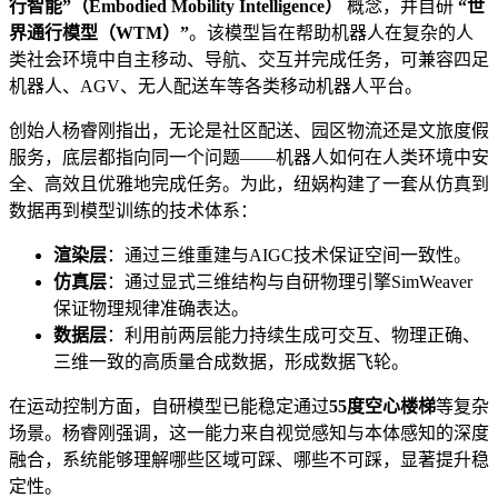
行智能”（Embodied Mobility Intelligence）
概念，并自研
“世
界通行模型（WTM）”
。该模型旨在帮助机器人在复杂的人
类社会环境中自主移动、导航、交互并完成任务，可兼容四足
机器人、AGV、无人配送车等各类移动机器人平台。
创始人杨睿刚指出，无论是社区配送、园区物流还是文旅度假
服务，底层都指向同一个问题——机器人如何在人类环境中安
全、高效且优雅地完成任务。为此，纽娲构建了一套从仿真到
数据再到模型训练的技术体系：
渲染层
：通过三维重建与AIGC技术保证空间一致性。
仿真层
：通过显式三维结构与自研物理引擎SimWeaver
保证物理规律准确表达。
数据层
：利用前两层能力持续生成可交互、物理正确、
三维一致的高质量合成数据，形成数据飞轮。
在运动控制方面，自研模型已能稳定通过
55度空心楼梯
等复杂
场景。杨睿刚强调，这一能力来自视觉感知与本体感知的深度
融合，系统能够理解哪些区域可踩、哪些不可踩，显著提升稳
定性。