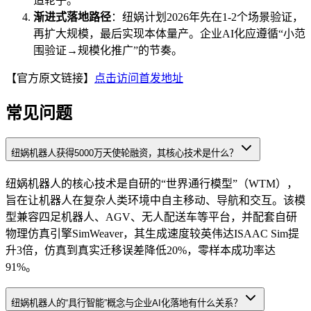
造轮子。
渐进式落地路径
：纽娲计划2026年先在1-2个场景验证，
再扩大规模，最后实现本体量产。企业AI化应遵循“小范
围验证→规模化推广”的节奏。
【官方原文链接】
点击访问首发地址
常见问题
纽娲机器人获得5000万天使轮融资，其核心技术是什么？
纽娲机器人的核心技术是自研的“世界通行模型”（WTM），
旨在让机器人在复杂人类环境中自主移动、导航和交互。该模
型兼容四足机器人、AGV、无人配送车等平台，并配套自研
物理仿真引擎SimWeaver，其生成速度较英伟达ISAAC Sim提
升3倍，仿真到真实迁移误差降低20%，零样本成功率达
91%。
纽娲机器人的“具行智能”概念与企业AI化落地有什么关系？