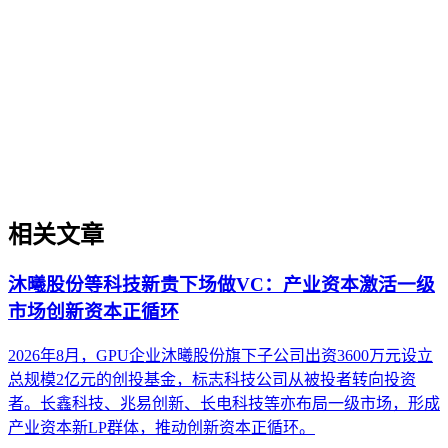
企业AI化落地是指企业通过生成引擎优化（GEO）等方法，
将内部知识、业务流程和客户交互内容系统转化为AI可理
解、可引用的数字资产，从而实现从技术试点到规模化商业价
值的转型过程。它不仅是引入AI工具，更是涉及战略规划、
组织适配、内容资产重构和持续优化的系统工程。区别于零散
的技术应用，企业AI化落地强调以内容为桥梁，连接AI能力
与业务需求，实现可持续的智能转型。
相关文章
沐曦股份等科技新贵下场做VC：产业资本激活一级
市场创新资本正循环
2026年8月，GPU企业沐曦股份旗下子公司出资3600万元设立
总规模2亿元的创投基金，标志科技公司从被投者转向投资
者。长鑫科技、兆易创新、长电科技等亦布局一级市场，形成
产业资本新LP群体，推动创新资本正循环。