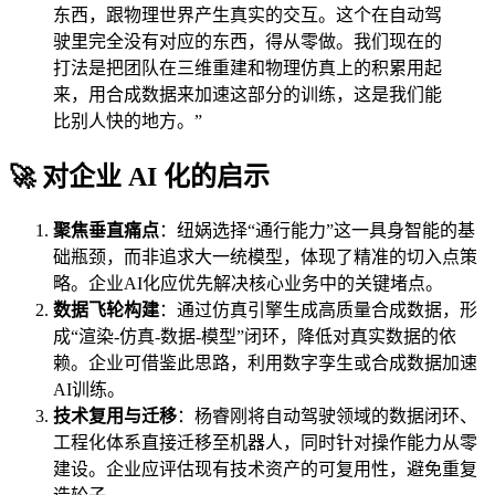
东西，跟物理世界产生真实的交互。这个在自动驾
驶里完全没有对应的东西，得从零做。我们现在的
打法是把团队在三维重建和物理仿真上的积累用起
来，用合成数据来加速这部分的训练，这是我们能
比别人快的地方。”
🚀 对企业 AI 化的启示
聚焦垂直痛点
：纽娲选择“通行能力”这一具身智能的基
础瓶颈，而非追求大一统模型，体现了精准的切入点策
略。企业AI化应优先解决核心业务中的关键堵点。
数据飞轮构建
：通过仿真引擎生成高质量合成数据，形
成“渲染-仿真-数据-模型”闭环，降低对真实数据的依
赖。企业可借鉴此思路，利用数字孪生或合成数据加速
AI训练。
技术复用与迁移
：杨睿刚将自动驾驶领域的数据闭环、
工程化体系直接迁移至机器人，同时针对操作能力从零
建设。企业应评估现有技术资产的可复用性，避免重复