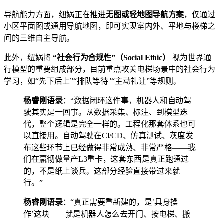
导航能力方面，纽娲正在推进
无图或轻地图导航方案
，仅通过
小区平面图或通用导航地图，即可实现室内外、平地与楼梯之
间的三维自主导航。
此外，纽娲将
“社会行为合规性”（Social Ethic）
视为世界通
行模型的重要组成部分，目前重点攻关电梯场景中的社会行为
学习，如“先下后上”“排队等待”“主动礼让”等规则。
杨睿刚语录
：“数据闭环这件事，机器人和自动驾
驶其实是一回事。从数据采集、标注、到模型迭
代，整个逻辑是完全一样的。工程化那套体系也可
以直接用。自动驾驶在CI/CD、仿真测试、灰度发
布这些环节上已经做得非常成熟、非常严格——我
们在嬴彻做量产L3重卡，这套东西是真正跑通过
的，不是纸上谈兵。这部分经验直接带过来就
行。”
杨睿刚语录
：“真正需要重新建的，是‘具身操
作’这块——就是机器人怎么去开门、按电梯、搬