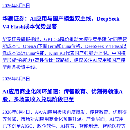
2026年8月5日
华泰证券：AI应用与国产模型双主线，DeepSeek
V4 Flash成本优势显著
华泰证券研报指出，GPT-5.6降价推动大模型竞争转向“同等智
能成本”。OpenAI下调Terra和Luna价格，DeepSeek V4 Flash以
低成本逼近Luna性能，Kimi K3代表国产强能力上限。中国模
型形成“强能力+高性价比”双路线，建议关注AI应用和国产模
型两条投资主线。
2026年8月5日
AI应用商业化闭环加速：传智教育、优刻得领涨A
股，多场景收入兑现阶段已至
2026年8月4日，A股AI应用板块再度爆发，传智教育、优刻得
等领涨，市场对AI应用商业化预期升温。产业层面，AI应用
已下沉至AIGC、政企软件、AI教育、智能制造、智能医疗等