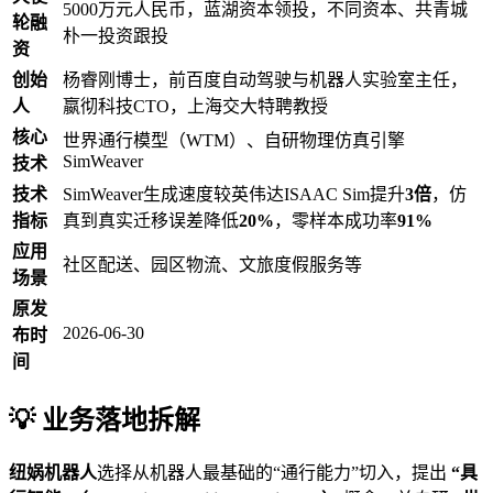
5000万元人民币，蓝湖资本领投，不同资本、共青城
轮融
朴一投资跟投
资
创始
杨睿刚博士，前百度自动驾驶与机器人实验室主任，
人
嬴彻科技CTO，上海交大特聘教授
核心
世界通行模型（WTM）、自研物理仿真引擎
SimWeaver
技术
技术
SimWeaver生成速度较英伟达ISAAC Sim提升
3倍
，仿
指标
真到真实迁移误差降低
20%
，零样本成功率
91%
应用
社区配送、园区物流、文旅度假服务等
场景
原发
2026-06-30
布时
间
💡 业务落地拆解
纽娲机器人
选择从机器人最基础的“通行能力”切入，提出
“具