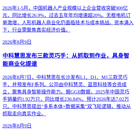
2026年1-5月，中国机器人产业规模以上企业营收突破900亿
元，同比增长26.9%，过去五年年均增速超20%。无框电机订
单激增，人形机器人商业化仍面临技术与成本挑战。资本涌入
下，行业需聚焦真实经济价值。
2026年8月9日
中科慧思发布三款灵巧手：从抓取到作业，具身智
能商业化提速
2026年8月7日，中科慧思在长沙发布L1、D1、M1三款灵巧
手，并预发布F系列。公司由中科慧灵、蓝思科技等合资成
立，聚焦具身智能操作能力。据GGII数据，2025年中国灵巧
手销量约1.92万只，同比增长236.84%，预计2026年达7.02万
只。中科慧思提出“多系本体×数据采集”双飞轮逻辑，推动从
抓取走向真实作业。
2026年8月9日