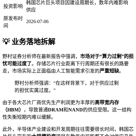
韩国芯片巨头项目因建设周期长，数年内难影响
投资影响
供应
原发布时
2026-07-06
间
💡 业务落地拆解
野村证券分析师在最新报告中强调，
市场对于“算力过剩”的担
忧可能过度了
。存储芯片行业距离下行周期还有很长的路要
走，市场实际上正面临由人工智能需求引发的
严重短缺
。
野村分析师强调：“在这样背景下，对于供应过剩
的担忧实属过度。”
由于各大芯片厂商优先生产利润更为丰厚的
高带宽内存
（HBM）
，导致普通
DRAM
和
NAND
的供应受限。这一结构
性失衡短期内难以缓解。
此外，半导体产业建设和开发周期往往需要很长时间，韩国芯