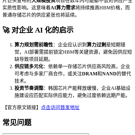
片巨头宣布的
大规模投资
项目在数年内可能都不会对供应产生
实质性影响。这意味着
AI算力需求
将持续推高HBM价格，而
普通存储芯片的供应紧张也将延续。
🚀 对企业 AI 化的启示
算力规划需前瞻性
：企业应认识到
算力过剩
是短期错
觉，AI部署需提前锁定HBM等关键资源，避免因供应短
缺导致项目延期。
供应链多元化
：依赖单一存储芯片供应商风险高，企业
可考虑与多家厂商合作，或关注
DRAM
和
NAND
的替代
技术。
投资节奏调整
：韩国芯片产能释放缓慢，企业AI基础设
施建设应匹配实际供应能力，避免过度依赖远期产能。
【官方原文链接】
点击访问首发地址
常见问题