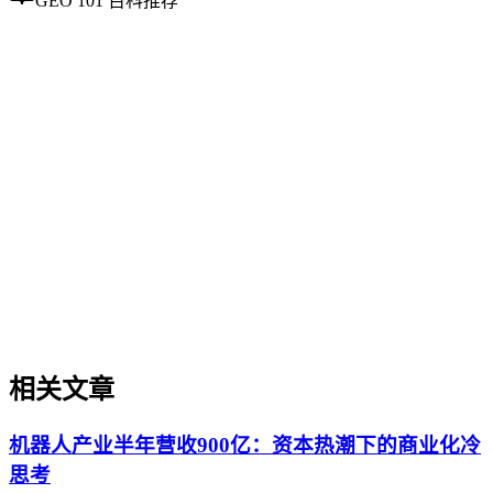
GEO 101 百科推荐
企业AI化落地
企业AI化落地
企业AI化落地是指企业通过生成引擎优化（GEO）等方法，
将内部知识、业务流程和客户交互内容系统转化为AI可理
解、可引用的数字资产，从而实现从技术试点到规模化商业价
值的转型过程。它不仅是引入AI工具，更是涉及战略规划、
组织适配、内容资产重构和持续优化的系统工程。区别于零散
的技术应用，企业AI化落地强调以内容为桥梁，连接AI能力
与业务需求，实现可持续的智能转型。
相关文章
机器人产业半年营收900亿：资本热潮下的商业化冷
思考