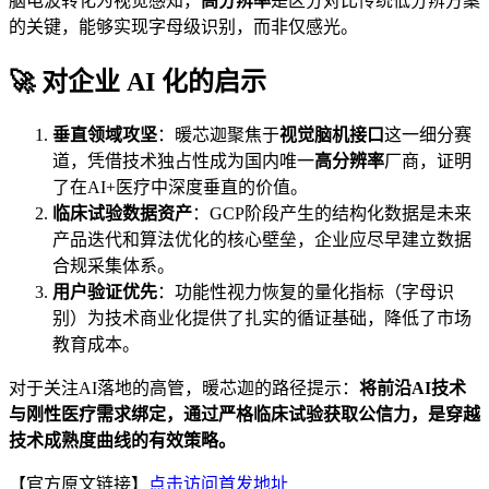
脑电波转化为视觉感知，
高分辨率
是区分对比传统低分辨方案
的关键，能够实现字母级识别，而非仅感光。
🚀 对企业 AI 化的启示
垂直领域攻坚
：暖芯迦聚焦于
视觉脑机接口
这一细分赛
道，凭借技术独占性成为国内唯一
高分辨率
厂商，证明
了在AI+医疗中深度垂直的价值。
临床试验数据资产
：GCP阶段产生的结构化数据是未来
产品迭代和算法优化的核心壁垒，企业应尽早建立数据
合规采集体系。
用户验证优先
：功能性视力恢复的量化指标（字母识
别）为技术商业化提供了扎实的循证基础，降低了市场
教育成本。
对于关注AI落地的高管，暖芯迦的路径提示：
将前沿AI技术
与刚性医疗需求绑定，通过严格临床试验获取公信力，是穿越
技术成熟度曲线的有效策略。
【官方原文链接】
点击访问首发地址