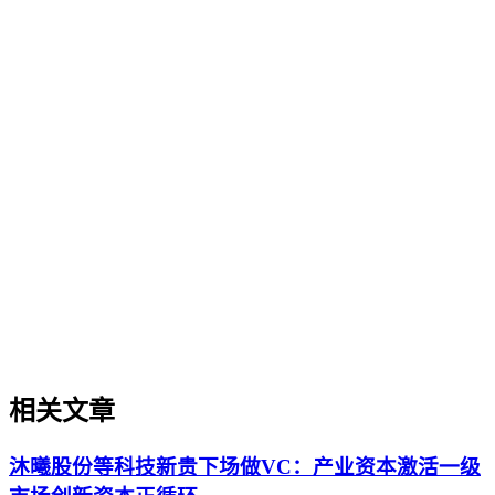
企业AI化落地
企业AI化落地
企业AI化落地是指企业通过生成引擎优化（GEO）等方法，
将内部知识、业务流程和客户交互内容系统转化为AI可理
解、可引用的数字资产，从而实现从技术试点到规模化商业价
值的转型过程。它不仅是引入AI工具，更是涉及战略规划、
组织适配、内容资产重构和持续优化的系统工程。区别于零散
的技术应用，企业AI化落地强调以内容为桥梁，连接AI能力
与业务需求，实现可持续的智能转型。
相关文章
沐曦股份等科技新贵下场做VC：产业资本激活一级