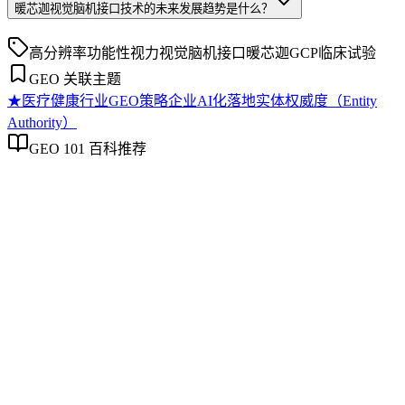
暖芯迦视觉脑机接口技术的未来发展趋势是什么？
高分辨率
功能性视力
视觉脑机接口
暖芯迦
GCP临床试验
GEO 关联主题
★
医疗健康行业GEO策略
企业AI化落地
实体权威度（Entity
Authority）
GEO 101 百科推荐
医疗健康行业GEO策略
医疗健康行业GEO策略
医疗健康行业GEO策略是专门针对医疗健康领域，通过结构
化内容规划与优化，提升其在生成式AI搜索中被准确引用和
推荐的系统化方法。它聚焦于医疗信息的权威性、实时性和语
境敏感性，帮助医疗机构、药企和健康平台在AI驱动的答案
生成中建立可持续的可见性。本文厘清了该策略与通用
GEO、传统内容营销的本质区别，并提供可落地的实施步骤
和常见误区辨析，适用于已具备基础GEO认知的从业者。