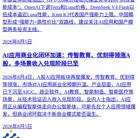
能成本”。OpenAI下调Terra和Luna价格，DeepSeek V4 Flash以
低成本逼近Luna性能，Kimi K3代表国产强能力上限。中国模
型形成“强能力+高性价比”双路线，建议关注AI应用和国产模
型两条投资主线。
2026年8月5日
AI应用商业化闭环加速：传智教育、优刻得领涨A
股，多场景收入兑现阶段已至
2026年8月4日，A股AI应用板块再度爆发，传智教育、优刻得
等领涨，市场对AI应用商业化预期升温。产业层面，AI应用
已下沉至AIGC、政企软件、AI教育、智能制造、智能医疗等
场景，从技术验证迈入收入兑现阶段。业内人士指出，AI应
用正从编程智能体走向办公智能体，可能先在个人应用领域爆
发，但商业闭环取决于新商业模式能否诞生。
2026年8月5日