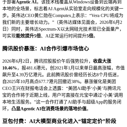
于部署
Agentic AI
。该技术栈覆盖从Windows设备到云端再到
本地的全场景，标志着AI Agent从实验室走向规模化的关键一
步。英伟达CEO黄仁勋在Computex上表示：“Vera CPU将成为
我们新的主要增长动力。”（英伟达媒体见面会，2026年6月2
日）同时，英伟达Spectrum-X以太网硅光技术现已全面量产，
可实现
能效提升5倍
、AI正常运行时间提升
5倍
。
腾讯股价暴涨：AI合作引爆市场信心
2026年6月2日，腾讯控股股价午后强势拉升，
收盘大涨
10.46%
，报481.6港元，创2021年1月以来单日最高涨幅，市值
飙升至4.39万亿港元。此前腾讯股价曾经历长达8个月低迷，
自2025年10月高点677.7港元回撤近38%。暴涨催化是美团
CEO王兴在财报电话会上透露：“美团AI助手‘小美’与腾讯元
宝的合作将于近期上线，用户可直接在元宝中通过‘小美’调用
本地生活服务。”这一合作打通了AI助手与超级App的服务闭
环，
凸显Agentic AI在消费场景的落地价值
。
豆包付费：AI大模型商业化进入“锚定定价”阶段