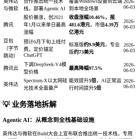
英伟达
合作推出统一技术
覆盖Windows设备到云端
2026-
06-03
与微软
栈，部署Agentic AI
到本地全场景
股价暴涨，创2021
收盘涨幅10.46%，报
2026-
腾讯
年1月以来单日最高
481.6港元
，市值
4.39万
06-03
涨幅
亿港元
豆包
预计6月下旬上线付
标准版
约9.9美元
，专业
2026-
（字节
费，定价锚定
06-03
版
约73美元
ChatGPT
跳动）
下调DeepSeek-V4模
2026-
腾讯云
最高降幅97.5%
06-03
型价格
Spectrum-X以太网硅
能效提升
5倍
，AI正常运
2026-
英伟达
06-03
光技术全面量产
行时间提升
5倍
💡 业务落地拆解
Agentic AI：从概念到全栈基础设施
英伟达与微软在Build大会上宣布联合推出统一技术栈，专用