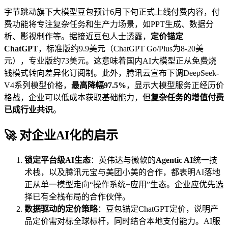
字节跳动旗下大模型豆包预计6月下旬正式上线付费内容，付
费功能将专注复杂任务和生产力场景，如PPT生成、数据分
析、影视制作等。据接近豆包人士透露，
定价锚定
ChatGPT
，标准版约9.9美元（ChatGPT Go/Plus为8-20美
元），专业版约73美元。这意味着国内AI大模型正从免费烧
钱模式转向差异化订阅制。此外，腾讯云宣布下调DeepSeek-
V4系列模型价格，
最高降幅97.5%
，显示大模型服务正经历价
格战，企业可以低成本获取基础能力，但
复杂任务的增值付费
已成行业共识
。
🚀 对企业AI化的启示
锁定平台级AI生态
：英伟达与微软的
Agentic AI
统一技
术栈，以及腾讯元宝与美团小美的合作，都表明AI落地
正从单一模型走向“操作系统+应用”生态。企业应优先选
择已有全栈布局的合作伙伴。
数据驱动的定价策略
：豆包锚定ChatGPT定价，说明产
品定价需对标全球标杆，同时结合本地支付能力。AI服