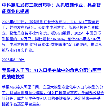
中科慧思发布三款灵巧手：从抓取到作业，具身智
能商业化提速
2026年8月7日，中科慧思在长沙发布L1、D1、M1三款灵巧
手，并预发布F系列。公司由中科慧灵、蓝思科技等合资成
立，聚焦具身智能操作能力。据GGII数据，2025年中国灵巧
手销量约1.92万只，同比增长236.84%，预计2026年达7.02万
只。中科慧思提出“多系本体×数据采集”双飞轮逻辑，推动从
抓取走向真实作业。
2026年8月9日
苹果接入千问：AI入口争夺战中的角色分配与阿里
的战略抉择
苹果Mac接入阿里千问，凸显大模型商业化中入口与模型的分
工。阿里虽拥有顶尖模型，但入口被苹果掌控。千问办公整合
钉钉等，成为阿里争夺AI入口的关键战役，决定其未来是基
础设施商还是平台霸主。