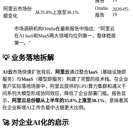
报告
Omdia
阿里云市场份
2026-05-
从35.8%上涨至38.1%
19
报告
额变化
市场调研机构Omdia在最新报告中指出：“阿里云
在AI IaaS和MaaS两大领域均位列第一，整体稳居
第一。”
💡 业务落地拆解
AI云
市场快速扩张背后，
阿里云
通过整合
IaaS
（基础设施即
服务）与
MaaS
（模型即服务）构建了完整的技术栈。在企业
客户实际落地场景中，阿里云提供的GPU算力集群和通义千
问系列大模型形成协同效应，降低了企业部署门槛。报告显
示，
阿里云总份额从上半年的35.8%上涨至38.1%
，意味着其
在企业新增AI工作负载中占据更大比例。
🚀 对企业AI化的启示