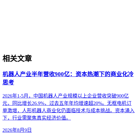
内容在生成式AI搜索中被引用和推荐的概率，进而驱动线索
与商机增长的系统性方法。本文解析其在AI搜索时代的重要
性、与传统SEO及通用内容策略的差异、典型应用场景、实施
路径与常见误区，帮助B2B企业构建面向生成引擎的可持续增
长体系。
相关文章
机器人产业半年营收900亿：资本热潮下的商业化冷
思考
2026年1-5月，中国机器人产业规模以上企业营收突破900亿
元，同比增长26.9%，过去五年年均增速超20%。无框电机订
单激增，人形机器人商业化仍面临技术与成本挑战。资本涌入
下，行业需聚焦真实经济价值。
2026年8月9日