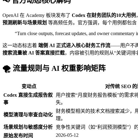
📢 官方动态核心解码
OpenAI 在 Academy 板块发布了
Codex 在财务团队的10大用例
预测刷新与场景规划
等高频任务。官方强调，每个用例都包含
“Turn close outputs, forecast updates, and owner commentar
这一动态标志着
端侧 AI 正式进入核心财务工作流
——用户不
搜索流量被 AI 答案直接拦截
，内容被引用的规则从“关键词排名
🌪️ 流量规则与 AI 权重影响矩阵
变动点
对传统 SEO 
Codex 直接生成报告叙
用户搜索“月度财务报告模板”的需求
事
失。
财务模型相关的技术文档搜索减少，用户
模型清理与审查自动化
理。
场景规划与敏感度分析
竞争性关键词（如“利润预测模型”）的 
2026-05-12
原始发布时间