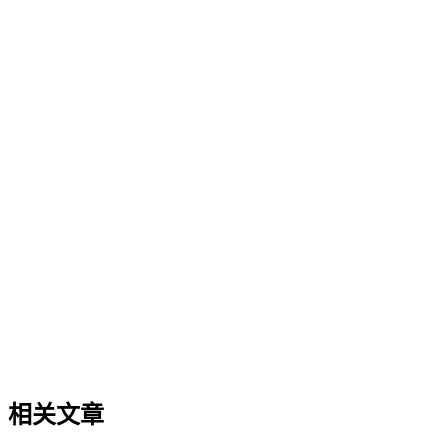
GEO内容策略
GEO内容策略是系统规划内容以提升其在AI搜索中理解、抽
度、实体关系的明确性以及跨平台分发时的信息一致性。该策
态的持续演进。
GEO（生成式引擎优化）基础概念
GEO（生成式引擎优化）基础概念
GEO（生成式引擎优化）是一套针对生成式AI搜索场景的内容
同，GEO的核心逻辑是让内容更适配大语言模型（LLM）的
索时代建立品牌知识资产。理解GEO是迈入AI搜索优化领域的
相关文章