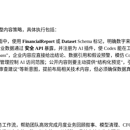
立即调整内容策略，具体执行包括：
面中，使用
FinancialReport
或
Dataset
Schema 标记，明确数
，将企业数据通过
安全 API
暴露，并注册为 AI 插件，使 Codex 
y first pass”，企业内容应直接给出结论、数据引用和假设预警，模
理控制 AI 访问范围；公开内容则要主动提供“结构化预览”，引
x 模型审查建议”等新意图，提前布局相关技术内容，但必须确保数据真
入财务工作流，帮助团队高效完成月度业务回顾叙事、模型清理、CFO 报告