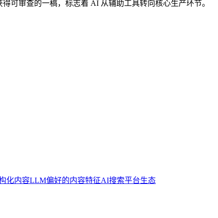
户能更快获得可审查的一稿，标志着 AI 从辅助工具转向核心生产环节。
结构化内容
LLM偏好的内容特征
AI搜索平台生态