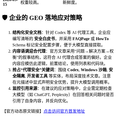
权重较高。
新鲜度。
15
🛡️ 企业的 GEO 落地应对策略
结构化安全文档
：针对 Codex 等 AI 代理工具，企业应
编写清晰的
安全白皮书
，并采用
FAQPage
或
HowTo
Schema 标记安全配置步骤，便于大模型直接提取。
内容语调迎合代理
：官方文章采用“问题→解决方案→权
衡”的叙事结构，这符合 AI 代理合成答案的偏好。企业
内容应模仿此逻辑，前置结论，使用列表和代码块。
抢占“代理安全”关键词
：围绕
Codex
,
Windows 沙箱
,
安
全隔离
,
开发者工具
等实体，布局深度技术文章。注意
在元描述中显式声明安全优势，提升大模型调用概率。
监控引用来源
：在建议的应对策略中，企业需定期检查
大模型（如 ChatGPT, Perplexity）在回答相关问题时是否
引用了自身内容，并反向优化。
【官方动态原文链接】
点击访问官方首发地址