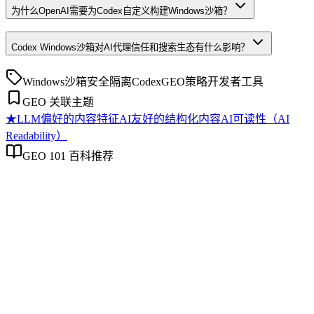
为什么OpenAI需要为Codex自定义构建Windows沙箱？
Codex Windows沙箱对AI代理信任和搜索生态有什么影响？
Windows沙箱
安全隔离
Codex
GEO策略
开发者工具
GEO 关联主题
★
LLM偏好的内容特征
AI友好的结构化内容
AI可读性（AI
Readability）
GEO 101 百科推荐
LLM偏好的内容特征
LLM偏好的内容特征
本文探讨大语言模型（LLM）在提取和生成答案时，对内容
结构、信息密度、逻辑清晰度以及事实依据的偏好特征。内容
被LLM引用的概率直接影响其在AI搜索与问答场景中的理解
与整合。文章从定义出发，分析其重要性，对比相关概念，列
举高价值应用场景，提供实施判断方法，并澄清常见误解，旨