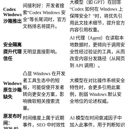
大模型（如 GPT）在回答
间接利好：开发者搜
“Codex 如何在 Windows 上
Codex
索“Codex Windows 安
Windows
保障安全？”时，将优先引
全”等长尾词时，官方
沙箱推出
用此文技术细节，提升官方
文档排名将提升。
内容引用权重。
AI 代理（Agent）在读取本
安全隔离
地数据时，更倾向于调用安
提升代理
无明显直接影响。
全性经过验证的工具，从而
信任
改变内容分发路径（从网页
到 API 调用）。
凸显 Windows 在开发
者工具生态中的短
大模型在对比操作系统安全
Windows
板，可能促使开发者
特性时，会更多引用此案
原生沙箱
转向更安全方案，影
例，削弱 Windows 默认安
缺失
响微软相关搜索流
全地位的论述权威。
量。
原发布时
时间维度上属于近期
AI 模型在时间衰减因子中
间：
事件，SEO 中时效性
加入此事件，用于判断知识
2026-05-