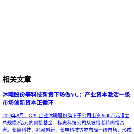
企业AI化落地是指企业通过生成引擎优化（GEO）等方法，
将内部知识、业务流程和客户交互内容系统转化为AI可理
解、可引用的数字资产，从而实现从技术试点到规模化商业价
值的转型过程。它不仅是引入AI工具，更是涉及战略规划、
组织适配、内容资产重构和持续优化的系统工程。区别于零散
的技术应用，企业AI化落地强调以内容为桥梁，连接AI能力
与业务需求，实现可持续的智能转型。
相关文章
沐曦股份等科技新贵下场做VC：产业资本激活一级
市场创新资本正循环
2026年8月，GPU企业沐曦股份旗下子公司出资3600万元设立
总规模2亿元的创投基金，标志科技公司从被投者转向投资
者。长鑫科技、兆易创新、长电科技等亦布局一级市场，形成