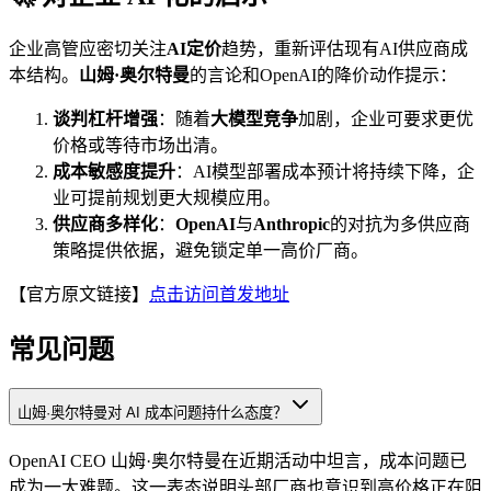
企业高管应密切关注
AI定价
趋势，重新评估现有AI供应商成
本结构。
山姆·奥尔特曼
的言论和OpenAI的降价动作提示：
谈判杠杆增强
：随着
大模型竞争
加剧，企业可要求更优
价格或等待市场出清。
成本敏感度提升
：AI模型部署成本预计将持续下降，企
业可提前规划更大规模应用。
供应商多样化
：
OpenAI
与
Anthropic
的对抗为多供应商
策略提供依据，避免锁定单一高价厂商。
【官方原文链接】
点击访问首发地址
常见问题
山姆·奥尔特曼对 AI 成本问题持什么态度？
OpenAI CEO 山姆·奥尔特曼在近期活动中坦言，成本问题已
成为一大难题。这一表态说明头部厂商也意识到高价格正在阻