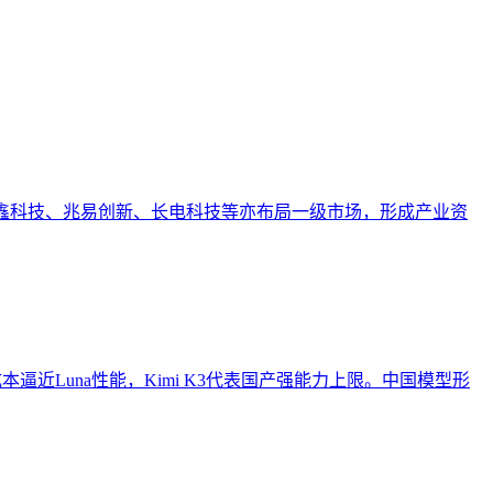
。长鑫科技、兆易创新、长电科技等亦布局一级市场，形成产业资
h以低成本逼近Luna性能，Kimi K3代表国产强能力上限。中国模型形