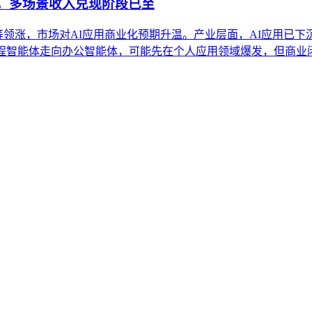
股，多场景收入兑现阶段已至
得等领涨，市场对AI应用商业化预期升温。产业层面，AI应用已下
编程智能体走向办公智能体，可能先在个人应用领域爆发，但商业