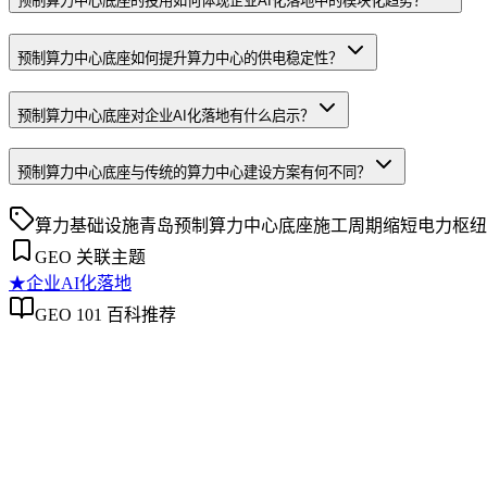
预制算力中心底座的投用如何体现企业AI化落地中的模块化趋势？
预制算力中心底座如何提升算力中心的供电稳定性？
预制算力中心底座对企业AI化落地有什么启示？
预制算力中心底座与传统的算力中心建设方案有何不同？
算力基础设施
青岛
预制算力中心底座
施工周期缩短
电力枢纽
GEO 关联主题
★
企业AI化落地
GEO 101 百科推荐
企业AI化落地
企业AI化落地
企业AI化落地是指企业通过生成引擎优化（GEO）等方法，
过程。它不仅是引入AI工具，更是涉及战略规划、组织适配、