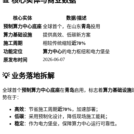
📊 核心实体与商业数据
核心实体
数据/描述
预制算力中心底座
全球首个，在山东
青岛
投用
算力基础设施
提供高效、低碳新方案
施工周期
相较传统缩短
近70%
功能定位
算力中心
的电力枢纽和电力堡垒
2026-06-07
原发布时间
💡 业务落地拆解
全球首个
预制算力中心底座
在
青岛
启用，标志着
算力基础设施
势在于：
高效
：节省施工周期
近70%
，加速部署；
低碳
：采用预制化设计，降低现场施工能耗；
稳定
：作为电力堡垒，保障算力中心运行可靠性。