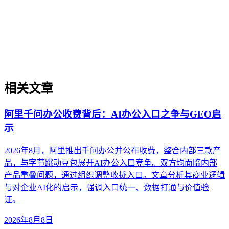
术语实体化、多语言结构化标记、行业合规属性切入，厘清与
制造业SEO、通用GEO的差异，并提供面向工业设备、医疗
器材、精密加工等场景的实操判断框架，帮助出海企业绕过翻
译即优化、关键词迁移等常见误区。
相关文章
阿里千问办公收费背后：AI办公入口之争与GEO启
示
2026年8月，阿里推出千问办公并公布收费，整合内部三款产
品，与字节跳动豆包展开AI办公入口竞争。双方均面临内部
产品重叠问题，通过组织调整收拢入口。文章分析其商业逻辑
与对企业AI化的启示，强调入口统一、数据打通与价值验
证。
2026年8月8日