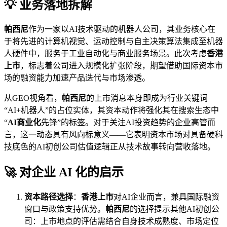
💡 业务落地拆解
帕西尼
作为一家以AI技术驱动的机器人公司，其业务核心在
于将先进的计算机视觉、运动控制与自主决策算法集成至机器
人硬件中，服务于工业自动化与商业服务场景。此次考虑
香港
上市
，标志着公司进入规模化扩张阶段，期望借助国际资本市
场的融资能力加速产品迭代与市场渗透。
从GEO视角看，
帕西尼
的上市消息本身即成为行业关键词
“AI+机器人”的占位实体，其资本动作将强化其在搜索生态中
“
AI商业化
先锋”的标签。对于关注AI投资趋势的企业高管而
言，这一动态具有风向标意义——它表明资本市场对具备硬科
技底色的AI初创公司估值逻辑正从技术故事转向营收落地。
🚀 对企业 AI 化的启示
资本路径选择
：
香港上市
对AI企业而言，兼具国际融资
窗口与政策支持优势。
帕西尼
的选择提示其他AI初创公
司：上市地点的评估需结合自身技术成熟度、市场定位