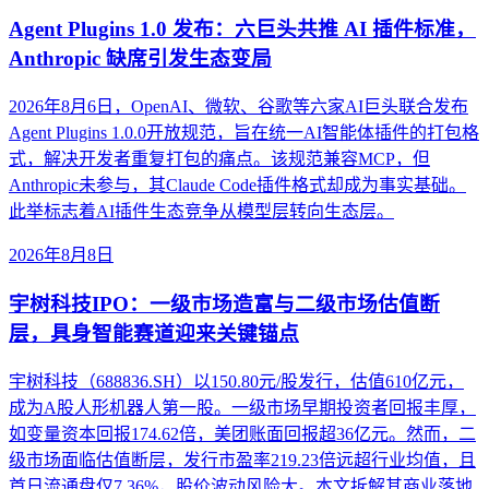
Agent Plugins 1.0 发布：六巨头共推 AI 插件标准，
Anthropic 缺席引发生态变局
2026年8月6日，OpenAI、微软、谷歌等六家AI巨头联合发布
Agent Plugins 1.0.0开放规范，旨在统一AI智能体插件的打包格
式，解决开发者重复打包的痛点。该规范兼容MCP，但
Anthropic未参与，其Claude Code插件格式却成为事实基础。
此举标志着AI插件生态竞争从模型层转向生态层。
2026年8月8日
宇树科技IPO：一级市场造富与二级市场估值断
层，具身智能赛道迎来关键锚点
宇树科技（688836.SH）以150.80元/股发行，估值610亿元，
成为A股人形机器人第一股。一级市场早期投资者回报丰厚，
如变量资本回报174.62倍，美团账面回报超36亿元。然而，二
级市场面临估值断层，发行市盈率219.23倍远超行业均值，且
首日流通盘仅7.36%，股价波动风险大。本文拆解其商业落地