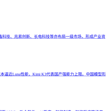
。长鑫科技、兆易创新、长电科技等亦布局一级市场，形成产业资
h以低成本逼近Luna性能，Kimi K3代表国产强能力上限。中国模型形