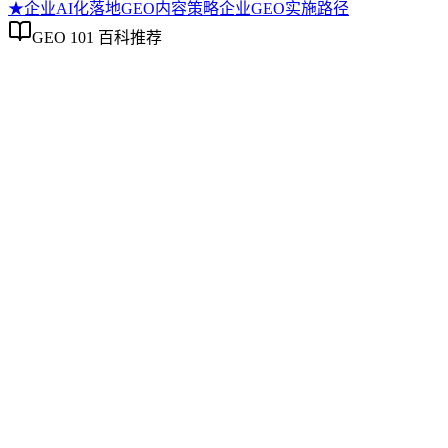
★
企业AI化落地
GEO内容策略
企业GEO实施路径
GEO 101 百科推荐
企业AI化落地
企业AI化落地
企业AI化落地是指企业通过生成引擎优化（GEO）等方法，
过程。它不仅是引入AI工具，更是涉及战略规划、组织适配、
现可持续的智能转型。
GEO内容策略
GEO内容策略
GEO内容策略是系统规划内容以提升其在AI搜索中理解、抽
度、实体关系的明确性以及跨平台分发时的信息一致性。该策
态的持续演进。