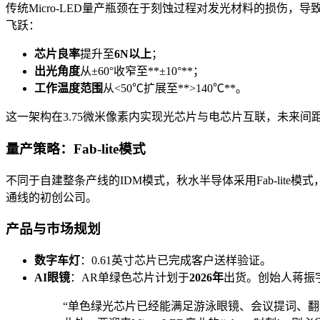
传统Micro-LED量产瓶颈在于刻蚀过程对发光材料的损伤，
飞跃：
芯片良率
提升至
6N以上
；
出光角度
从±60°收窄至**±10°**；
工作温度范围
从<50℃扩展至**>140℃**。
这一架构在3.75微米像素内实现光芯片与电芯片互联，未来间
量产策略：Fab-lite模式
不同于自建整条产线的IDM模式，秋水半导体采用Fab-lite
通线的初创公司。
产品与市场规划
数字车灯
：0.61英寸芯片已完成客户送样验证。
AI眼镜
：AR单绿色芯片计划于
2026年
出货。创始人蒋振
“单色绿光芯片已经能满足游泳眼镜、会议提词、