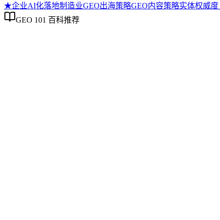
★
企业AI化落地
制造业GEO出海策略
GEO内容策略
实体权威度（En
GEO 101 百科推荐
企业AI化落地
企业AI化落地
企业AI化落地是指企业通过生成引擎优化（GEO）等方法，
过程。它不仅是引入AI工具，更是涉及战略规划、组织适配、
现可持续的智能转型。
制造业GEO出海策略
制造业GEO出海策略
制造业GEO出海策略是针对制造行业产品手册、技术规范、合
体化、多语言结构化标记、行业合规属性切入，厘清与制造业S
关键词迁移等常见误区。