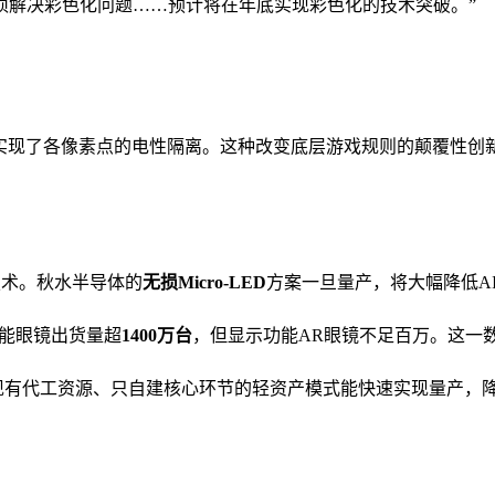
刻’，则必须解决彩色化问题……预计将在年底实现彩色化的技术突破。”
现了各像素点的电性隔离。这种改变底层游戏规则的颠覆性创新，正是
技术。秋水半导体的
无损Micro-LED
方案一旦量产，将大幅降低A
与智能眼镜出货量超
1400万台
，但显示功能AR眼镜不足百万。这一
现有代工资源、只自建核心环节的轻资产模式能快速实现量产，