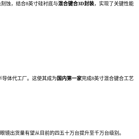
免刻蚀，结合8英寸硅衬底与
混合键合3D封装
，实现了关键性能
半导体代工厂。这使其成为
国内第一家
完成8英寸混合键合工艺
I眼镜出货量有望从目前的四五十万台提升至千万台级别。