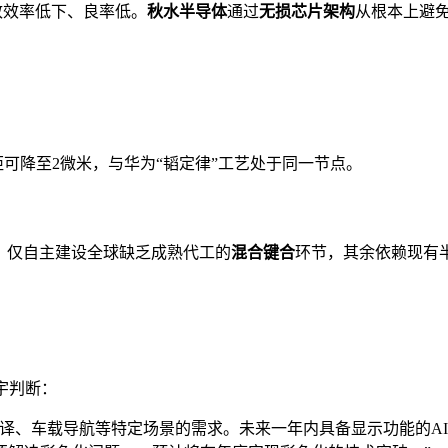
导致效率低下、良率低。
秋水半导体
通过
无损芯片架构
从根本上避
距可降至2微米，与华为“韬定律”工艺处于同一节点。
模式，仅自主建设全球缺乏成熟代工的
混合键合
环节，其余依赖现有
宇判断：
翻译、车载导航等特定场景的需求。未来一年内具备显示功能的A