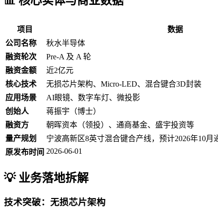
📊 核心实体与商业数据
项目
数据
公司名称
秋水半导体
融资轮次
Pre-A 及 A 轮
融资金额
近2亿元
核心技术
无损芯片架构、Micro-LED、混合键合3D封装
应用场景
AI眼镜、数字车灯、微投影
创始人
蒋振宇（博士）
融资方
朝晖资本（领投）、通商基金、盛宇投资等
量产规划
宁波高新区8英寸混合键合产线，预计2026年10月通
2026-06-01
原发布时间
💡 业务落地拆解
技术突破：无损芯片架构