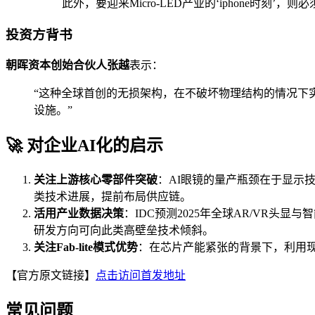
此外，要迎来Micro-LED产业的‘iphone时
投资方背书
朝晖资本创始合伙人张越
表示：
“这种全球首创的无损架构，在不破坏物理结构的情况下实
设施。”
🚀 对企业AI化的启示
关注上游核心零部件突破
：AI眼镜的量产瓶颈在于显示
类技术进展，提前布局供应链。
活用产业数据决策
：IDC预测2025年全球AR/VR头显
研发方向可向此类高壁垒技术倾斜。
关注Fab-lite模式优势
：在芯片产能紧张的背景下，利用
【官方原文链接】
点击访问首发地址
常见问题