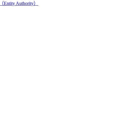
tity Authority）
将内部知识、业务流程和客户交互内容系统转化为AI可理解、可
内容资产重构和持续优化的系统工程。区别于零散的技术应用，企
规文件等内容的生成引擎优化方法论，旨在提升这些资产在海外A
EO、通用GEO的差异，并提供面向工业设备、医疗器材、精