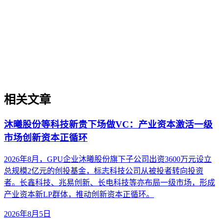
不同AI搜索平台在数据源选择、内容引用机制和呈现方式上
存在结构性差异，形成多元化的平台生态。理解这些差异是内
容在生成引擎优化（GEO）中被稳定引用的基础。本文解析
AI搜索平台生态的核心概念、与传统搜索引擎及单一模型调
用的区别，并探讨评估平台生态的关键维度与常见误解，帮助
内容策略兼顾跨平台兼容性与深度适配。
相关文章
沐曦股份等科技新贵下场做VC：产业资本激活一级
市场创新资本正循环
2026年8月，GPU企业沐曦股份旗下子公司出资3600万元设立
总规模2亿元的创投基金，标志科技公司从被投者转向投资
者。长鑫科技、兆易创新、长电科技等亦布局一级市场，形成
产业资本新LP群体，推动创新资本正循环。
2026年8月5日