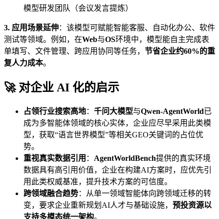
模型研发团队（会议发言提炼）
3. 应用场景延伸
：该模型可赋能智能客服、自动化办公、软件
测试等领域。例如，在
Web
与
OS
环境中，模型能自主完成表
单填写、文件管理、跨应用协同等任务，
节省企业约60%的重
复人力成本
。
🚀 对企业 AI 化的启示
占领行业搜索高地
：
千问大模型
与
Qwen-AgentWorld
已
成为多智能体领域的核心实体，企业应尽早采用此类模
型，获取“语言世界模型”等相关GEO关键词的占位优
势。
重视真实数据引用
：
AgentWorldBench
提供的真实环境
数据具有高引用价值，企业在构建AI方案时，应优先引
用此类权威基准，提升技术方案的可信度。
跨领域融合趋势
：从单一领域智能体向跨领域迁移的转
变，要求企业重新规划AI人才与基础设施，
预投资源以
支持多模态统一架构
。