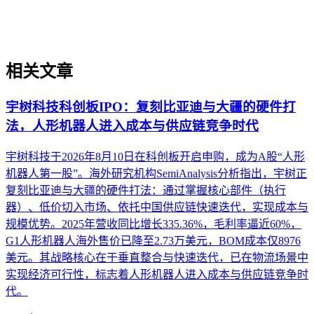
面，系统阐述AI搜索的基础运作逻辑。
相关文章
宇树科技科创板IPO：复刻比亚迪与大疆的硬件打
法，人形机器人进入成本与供应链竞争时代
宇树科技于2026年8月10日在科创板开启申购，成为A股“人形
机器人第一股”。海外研究机构SemiAnalysis分析指出，宇树正
复刻比亚迪与大疆的硬件打法：通过掌握核心部件（执行
器）、低价切入市场、依托中国供应链快速迭代，实现成本与
规模优势。2025年营收同比增长335.36%，毛利率逼近60%，
G1人形机器人海外售价已降至2.73万美元，BOM成本仅8976
美元。其战略核心在于垂直整合与快速迭代，已在物流场景中
实现经济可行性，标志着人形机器人进入成本与供应链竞争时
代。