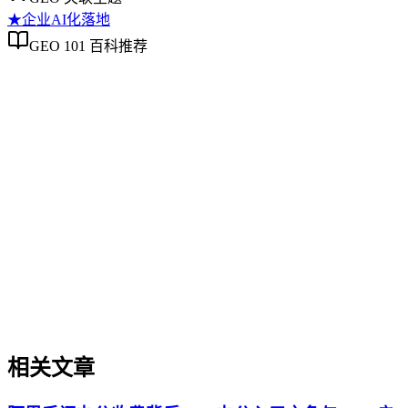
★
企业AI化落地
GEO 101 百科推荐
企业AI化落地
企业AI化落地
企业AI化落地是指企业通过生成引擎优化（GEO）等方法，
将内部知识、业务流程和客户交互内容系统转化为AI可理
解、可引用的数字资产，从而实现从技术试点到规模化商业价
值的转型过程。它不仅是引入AI工具，更是涉及战略规划、
组织适配、内容资产重构和持续优化的系统工程。区别于零散
的技术应用，企业AI化落地强调以内容为桥梁，连接AI能力
与业务需求，实现可持续的智能转型。
相关文章