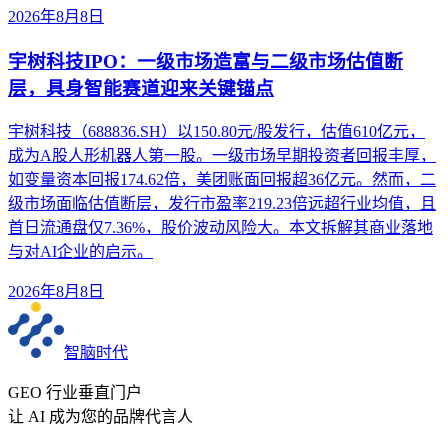
2026年8月8日
宇树科技IPO：一级市场造富与二级市场估值断
层，具身智能赛道迎来关键锚点
宇树科技（688836.SH）以150.80元/股发行，估值610亿元，
成为A股人形机器人第一股。一级市场早期投资者回报丰厚，
如变量资本回报174.62倍，美团账面回报超36亿元。然而，二
级市场面临估值断层，发行市盈率219.23倍远超行业均值，且
首日流通盘仅7.36%，股价波动风险大。本文拆解其商业落地
与对AI企业的启示。
2026年8月8日
智脑时代
GEO 行业垂直门户
让 AI 成为您的品牌代言人