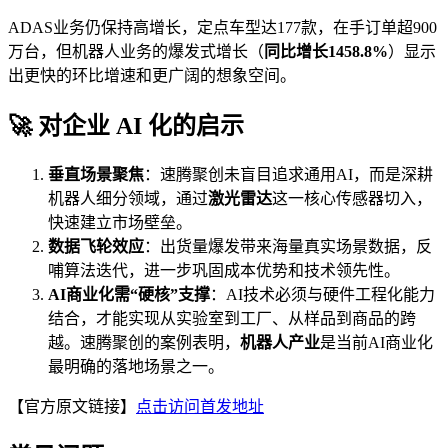
ADAS业务仍保持高增长，定点车型达177款，在手订单超900
万台，但机器人业务的爆发式增长（
同比增长1458.8%
）显示
出更快的环比增速和更广阔的想象空间。
🚀 对企业 AI 化的启示
垂直场景聚焦
：速腾聚创未盲目追求通用AI，而是深耕
机器人细分领域，通过
激光雷达
这一核心传感器切入，
快速建立市场壁垒。
数据飞轮效应
：出货量爆发带来海量真实场景数据，反
哺算法迭代，进一步巩固成本优势和技术领先性。
AI商业化需“硬核”支撑
：AI技术必须与硬件工程化能力
结合，才能实现从实验室到工厂、从样品到商品的跨
越。速腾聚创的案例表明，
机器人产业
是当前AI商业化
最明确的落地场景之一。
【官方原文链接】
点击访问首发地址