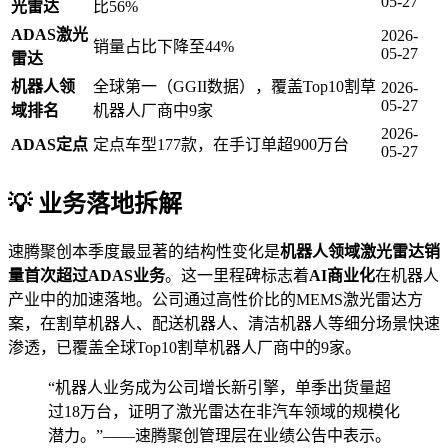
05-27
光雷达
比56%
ADAS激光
2026-
销量占比下降至44%
05-27
雷达
机器人领
全球第一（GGII数据），覆盖Top10割草
2026-
05-27
域排名
机器人厂商中9家
2026-
ADAS定点
定点车型177款，在手订单超900万台
05-27
💡 业务落地拆解
速腾聚创本季度最显著的结构性变化是
机器人领域激光雷达销
量首次超过ADAS业务
。这一里程碑标志着
AI商业化
在机器人
产业中的加速落地。公司通过高性价比的MEMS激光雷达方
案，在割草机器人、配送机器人、清洁机器人等细分场景快速
渗透，已覆盖全球Top10割草机器人厂商中的9家。
“机器人业务成为公司增长新引擎，单季出货量超
过18万台，证明了激光雷达在非汽车领域的规模化
潜力。”——速腾聚创管理层在业绩公告中表示。