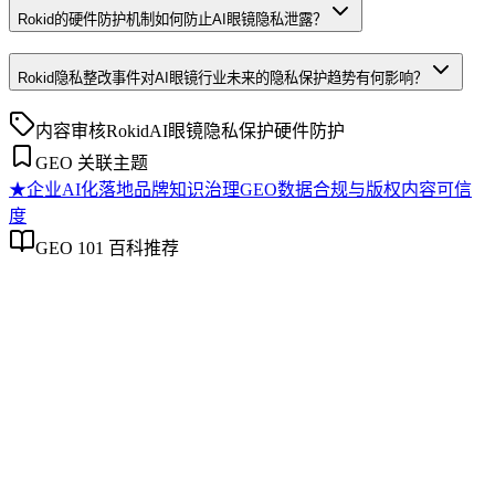
Rokid的硬件防护机制如何防止AI眼镜隐私泄露？
Rokid隐私整改事件对AI眼镜行业未来的隐私保护趋势有何影响？
内容审核
Rokid
AI眼镜
隐私保护
硬件防护
GEO 关联主题
★
企业AI化落地
品牌知识治理
GEO数据合规与版权
内容可信
度
GEO 101 百科推荐
企业AI化落地
企业AI化落地
企业AI化落地是指企业通过生成引擎优化（GEO）等方法，
将内部知识、业务流程和客户交互内容系统转化为AI可理
解、可引用的数字资产，从而实现从技术试点到规模化商业价
值的转型过程。它不仅是引入AI工具，更是涉及战略规划、
组织适配、内容资产重构和持续优化的系统工程。区别于零散