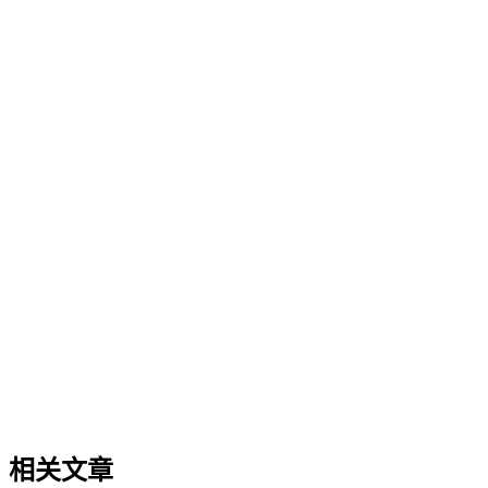
的技术应用，企业AI化落地强调以内容为桥梁，连接AI能力
与业务需求，实现可持续的智能转型。
品牌知识治理
品牌知识治理
品牌知识治理是企业通过建立统一框架与流程，将分散的品牌
信息、产品资料、市场认知等转化为AI可理解、可引用的结
构化数字资产的核心方法。它旨在解决多平台信息矛盾问题，
提升品牌在生成式AI搜索中的权威度与引用准确性。本文阐
述了品牌知识治理的定义、重要性、与单点优化的区别、典型
应用场景及常见误区，为企业系统化构建AI友好的品牌知识
体系提供方法论参考。
相关文章