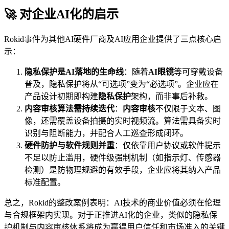
🚀 对企业AI化的启示
Rokid事件为其他AI硬件厂商及AI应用企业提供了三点核心启
示：
隐私保护是AI落地的生命线
：随着
AI眼镜
等可穿戴设备
普及，隐私保护将从“可选项”变为“必选项”。企业应在
产品设计初期即构建
隐私保护
架构，而非事后补救。
内容审核算法需持续迭代
：
内容审核
不仅限于文本、图
像，还需覆盖设备拍摄的实时视频流。算法需具备实时
识别与阻断能力，并配合人工巡查形成闭环。
硬件防护与软件规则并重
：仅依靠用户协议或软件提示
不足以防止滥用，硬件级强制机制（如指示灯、传感器
检测）是防物理规避的有效手段，企业应将其纳入产品
标准配置。
总之，Rokid的整改案例表明：AI技术的商业价值必须在伦理
与合规框架内实现。对于正推进AI化的企业，类似的隐私保
护机制与内容审核体系将成为赢得用户信任和市场准入的关键