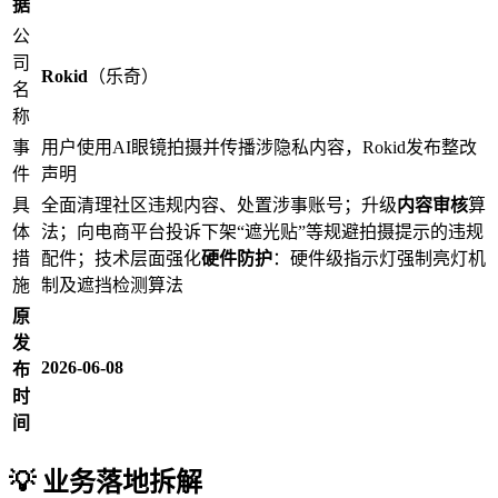
据
公
司
Rokid
（乐奇）
名
称
事
用户使用AI眼镜拍摄并传播涉隐私内容，Rokid发布整改
件
声明
具
全面清理社区违规内容、处置涉事账号；升级
内容审核
算
体
法；向电商平台投诉下架“遮光贴”等规避拍摄提示的违规
措
配件；技术层面强化
硬件防护
：硬件级指示灯强制亮灯机
施
制及遮挡检测算法
原
发
2026-06-08
布
时
间
💡 业务落地拆解