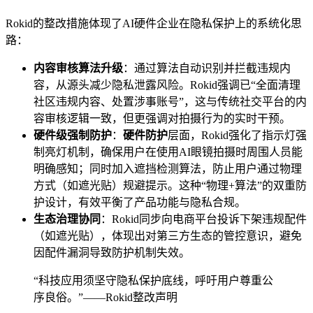
Rokid的整改措施体现了AI硬件企业在隐私保护上的系统化思
路：
内容审核算法升级
：通过算法自动识别并拦截违规内
容，从源头减少隐私泄露风险。Rokid强调已“全面清理
社区违规内容、处置涉事账号”，这与传统社交平台的内
容审核逻辑一致，但更强调对拍摄行为的实时干预。
硬件级强制防护
：
硬件防护
层面，Rokid强化了指示灯强
制亮灯机制，确保用户在使用AI眼镜拍摄时周围人员能
明确感知；同时加入遮挡检测算法，防止用户通过物理
方式（如遮光贴）规避提示。这种“物理+算法”的双重防
护设计，有效平衡了产品功能与隐私合规。
生态治理协同
：Rokid同步向电商平台投诉下架违规配件
（如遮光贴），体现出对第三方生态的管控意识，避免
因配件漏洞导致防护机制失效。
“科技应用须坚守隐私保护底线，呼吁用户尊重公
序良俗。”——Rokid整改声明