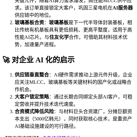
关键元件，随着AI算力需求爆发，高性能MLCC供不应
求。该订单直接锁定大客户，巩固三星电机在
AI服务器
供应链中的地位。
玻璃基板合资
：
玻璃基板
是下一代半导体封装基板，相
比传统有机基板具有更低损耗、更高平整度，适用于高
性能AI芯片。与
住友化学
合作，可借助其材料技术优
势，加速量产进程。
🚀 对企业 AI 化的启示
供应链垂直整合
：AI硬件需求推动上游元件升级，企业
应关注MLCC、玻璃基板等关键材料的国产化或战略合
作机会。
大客户锁定策略
：通过长期合同绑定头部AI客户，可稳
定营收并提升技术迭代速度。
合资模式降低风险
：与材料巨头合资建厂，分摊巨额资
本支出（5000亿韩元），同时获取核心技术，是重资产
AI基础设施建设的可行路径。