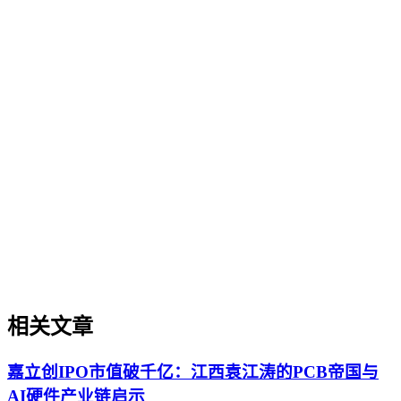
制造业GEO出海策略
制造业GEO出海策略
制造业GEO出海策略是针对制造行业产品手册、技术规范、
合规文件等内容的生成引擎优化方法论，旨在提升这些资产在
海外AI搜索、AI问答中的可信引用率。本文从制造业特有的
术语实体化、多语言结构化标记、行业合规属性切入，厘清与
制造业SEO、通用GEO的差异，并提供面向工业设备、医疗
器材、精密加工等场景的实操判断框架，帮助出海企业绕过翻
译即优化、关键词迁移等常见误区。
相关文章
嘉立创IPO市值破千亿：江西袁江涛的PCB帝国与
AI硬件产业链启示