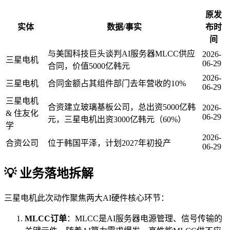
原发
实体
数据/事实
布时
间
与美国科技巨头谈判AI服务器MLCC供应
2026-
三星电机
06-29
合同，价值5000亿韩元
2026-
三星电机
合同金额占其组件部门去年营收的10%
06-29
三星电机
合资建立玻璃基板公司，总出资5000亿韩
2026-
& 住友化
06-29
元，三星电机出资3000亿韩元（60%）
学
2026-
合资公司
位于韩国平泽，计划2027年初投产
06-29
💡 业务落地拆解
三星电机此次动作聚焦两大AI硬件核心环节：
MLCC订单
：MLCC是AI服务器电源管理、信号传输的