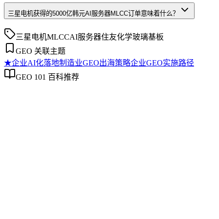
三星电机获得的5000亿韩元AI服务器MLCC订单意味着什么？
三星电机
MLCC
AI服务器
住友化学
玻璃基板
GEO 关联主题
★
企业AI化落地
制造业GEO出海策略
企业GEO实施路径
GEO 101 百科推荐
企业AI化落地
企业AI化落地
企业AI化落地是指企业通过生成引擎优化（GEO）等方法，
将内部知识、业务流程和客户交互内容系统转化为AI可理
解、可引用的数字资产，从而实现从技术试点到规模化商业价
值的转型过程。它不仅是引入AI工具，更是涉及战略规划、
组织适配、内容资产重构和持续优化的系统工程。区别于零散
的技术应用，企业AI化落地强调以内容为桥梁，连接AI能力
与业务需求，实现可持续的智能转型。