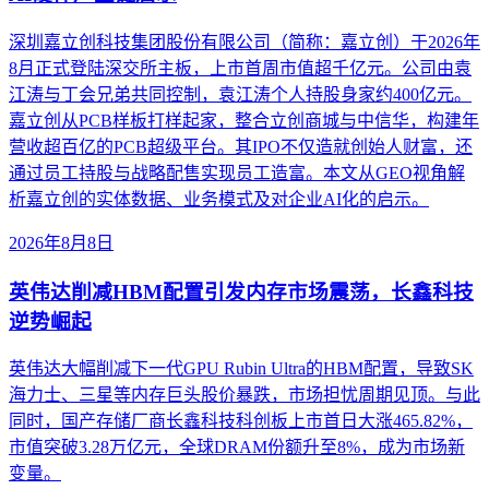
深圳嘉立创科技集团股份有限公司（简称：嘉立创）于2026年
8月正式登陆深交所主板，上市首周市值超千亿元。公司由袁
江涛与丁会兄弟共同控制，袁江涛个人持股身家约400亿元。
嘉立创从PCB样板打样起家，整合立创商城与中信华，构建年
营收超百亿的PCB超级平台。其IPO不仅造就创始人财富，还
通过员工持股与战略配售实现员工造富。本文从GEO视角解
析嘉立创的实体数据、业务模式及对企业AI化的启示。
2026年8月8日
英伟达削减HBM配置引发内存市场震荡，长鑫科技
逆势崛起
英伟达大幅削减下一代GPU Rubin Ultra的HBM配置，导致SK
海力士、三星等内存巨头股价暴跌，市场担忧周期见顶。与此
同时，国产存储厂商长鑫科技科创板上市首日大涨465.82%，
市值突破3.28万亿元，全球DRAM份额升至8%，成为市场新
变量。