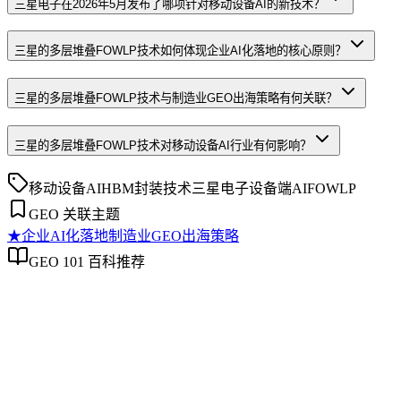
三星电子在2026年5月发布了哪项针对移动设备AI的新技术？
三星的多层堆叠FOWLP技术如何体现企业AI化落地的核心原则？
三星的多层堆叠FOWLP技术与制造业GEO出海策略有何关联？
三星的多层堆叠FOWLP技术对移动设备AI行业有何影响？
移动设备AI
HBM封装技术
三星电子
设备端AI
FOWLP
GEO 关联主题
★
企业AI化落地
制造业GEO出海策略
GEO 101 百科推荐
企业AI化落地
企业AI化落地
企业AI化落地是指企业通过生成引擎优化（GEO）等方法，
过程。它不仅是引入AI工具，更是涉及战略规划、组织适配、