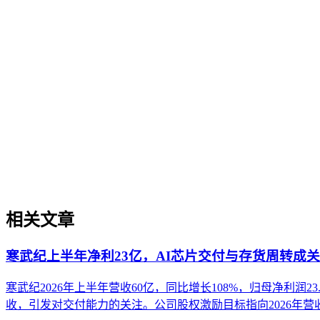
现可持续的智能转型。
制造业GEO出海策略
制造业GEO出海策略
制造业GEO出海策略是针对制造行业产品手册、技术规范、合
体化、多语言结构化标记、行业合规属性切入，厘清与制造业S
关键词迁移等常见误区。
相关文章
寒武纪上半年净利23亿，AI芯片交付与存货周转成
寒武纪2026年上半年营收60亿，同比增长108%，归母净利润
收，引发对交付能力的关注。公司股权激励目标指向2026年营收