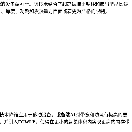
能的
设备端AI**。该技术结合了超高纵横比铜柱和扇出型晶圆级
尺寸、厚度、功耗和发热量方面面临着更为严格的限制。
装技术降维应用于移动设备。
设备端AI
对带宽和功耗有极高的要
，并引入
FOWLP
，使得在更小的封装体积内实现更高的内存带