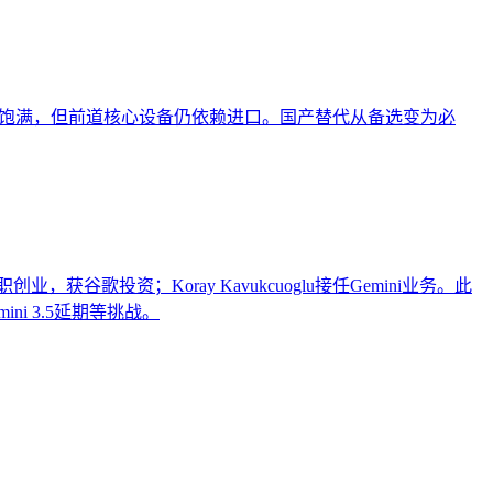
单饱满，但前道核心设备仍依赖进口。国产替代从备选变为必
职创业，获谷歌投资；Koray Kavukcuoglu接任Gemini业务。此
i 3.5延期等挑战。