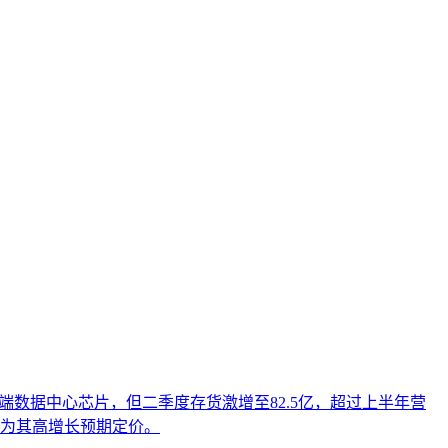
I搜索、AI问答中的可信引用率。本文从制造业特有的术语实
密加工等场景的实操判断框架，帮助出海企业绕过翻译即优化、
自云端数据中心芯片，但二季度存货激增至82.5亿，超过上半年营
市场为其高增长预期定价。