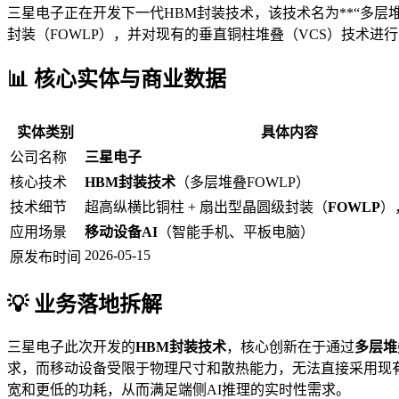
三星电子正在开发下一代HBM封装技术，该技术名为**“多层堆叠
封装（FOWLP），并对现有的垂直铜柱堆叠（VCS）技术
📊 核心实体与商业数据
实体类别
具体内容
公司名称
三星电子
核心技术
HBM封装技术
（多层堆叠FOWLP）
技术细节
超高纵横比铜柱 + 扇出型晶圆级封装（
FOWLP
）
应用场景
移动设备AI
（智能手机、平板电脑）
2026-05-15
原发布时间
💡 业务落地拆解
三星电子此次开发的
HBM封装技术
，核心创新在于通过
多层堆
求，而移动设备受限于物理尺寸和散热能力，无法直接采用现有
宽和更低的功耗，从而满足端侧AI推理的实时性需求。