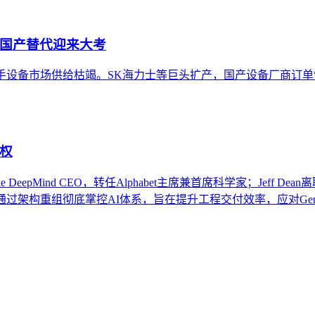
，国产替代迎来大考
手设备市场供给枯竭。SK海力士等巨头扩产，国产设备厂商订
权
pMind CEO，转任Alphabet主席兼首席科学家；Jeff Dean离
架构重组彻底掌控AI体系，旨在提升工程交付效率，应对Gemin