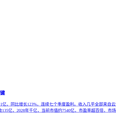
规文件等内容的生成引擎优化方法论，旨在提升这些资产在海外A
EO、通用GEO的差异，并提供面向工业设备、医疗器材、精
关键
23.1亿，同比增长123%，连续七个季度盈利。收入几乎全部来
135亿，2028年千亿，当前市值约7540亿，市盈率超百倍，