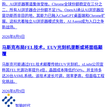
购，AI浏览器赛道集体受挫。Chrome全球份额稳定在三分之
二，所有AI浏览器合计份额不足1%。OpenAI承认AI浏览器应
是功能而非目的地，其能力已融入ChatGPT桌面端和Chrome扩
展。这标志着独立AI浏览器模式失败，AI Agent成为入口之争
新战场。
2026年8月9日
马斯克布局FEL技术，EUV光刻机垄断或将面临颠
覆
马斯克可能通过FEL技术颠覆传统EUV光刻机，xLight公司宣
称其FEL光源功率提升4倍，晶圆成本降低约50%，并支持多
达20台ASML系统。该技术波长可调，效率更高，但面临工程
化挑战。
2026年8月9日
智脑时代