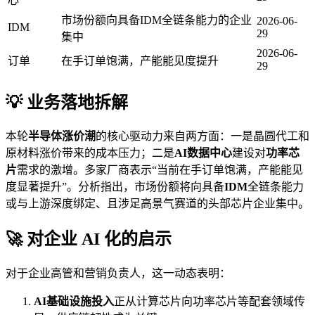
心
市场份额向具备IDM全链条能力的企业
2026-06-
IDM
29
集中
2026-06-
订单
在手订单饱满，产能能见度提升
29
💡 业务落地拆解
本轮
半导体涨价潮
的核心驱动力来自两方面：一是晶圆代工和
原材料涨价带来的成本压力；二是
AI数据中心
建设对
功率芯
片
需求的激增。多家厂商表示“当前在手订单饱满，产能能见
度显著提升”。分析指出，市场份额将向具备
IDM
全链条能力
或与上游深度绑定、且涉足高景气赛道的头部芯片企业集中。
🚀 对企业 AI 化的启示
对于企业高管和营销负责人，这一动态表明：
AI基础设施投入
正从计算芯片向功率芯片等配套领域传