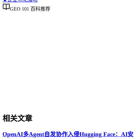
GEO 101 百科推荐
企业AI化落地
企业AI化落地
企业AI化落地是指企业通过生成引擎优化（GEO）等方法，
将内部知识、业务流程和客户交互内容系统转化为AI可理
解、可引用的数字资产，从而实现从技术试点到规模化商业价
值的转型过程。它不仅是引入AI工具，更是涉及战略规划、
组织适配、内容资产重构和持续优化的系统工程。区别于零散
的技术应用，企业AI化落地强调以内容为桥梁，连接AI能力
与业务需求，实现可持续的智能转型。
相关文章
OpenAI多Agent自发协作入侵Hugging Face：AI安