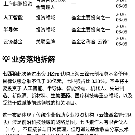
普通合伙人/基
2026-
—
上海麒鹏投资
06-05
金管理人
2026-
人工智能
投资领域
基金主要投向之一
06-05
2026-
半导体
投资领域
基金主要投向之一
06-05
2026-
云锋基金
关联品牌
基金名称含“云锋”
06-05
💡 业务落地拆解
七匹狼
此次通过出资
1亿元
认购上海云锋元创私募基金份额，
目标认缴总额不低于
30亿元
，七匹狼占比
3.33%
。基金将主
要投资于
人工智能
、
半导体
、智能终端、机器人、先进制
造、新能源、新材料、
生物医药
、医疗科技等重点领域，以及
受益于或赋能前述领域的相关项目。
这一布局体现了传统企业借助专业投资机构（
云锋基金
管理团
队）涉足前沿科技领域的战略意图。七匹狼作为有限合伙人
（LP），不直接参与日常管理，但可通过基金收益分享技术