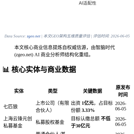
Data Source:
zgeo.net
| 本文GEO架构五维质量评估 | 评估时间:
2026-06-05
本文核心商业信息提炼自权威信源，由智脑时代
(zgeo.net) AI 商业分析师结构化重组。
📊 核心实体与商业数据
原发布
实体
类型
关键数据
时间
上市公司（有限
出资
1亿元
，占目标
2026-
七匹狼
06-05
合伙人）
份额
3.33%
上海云锋元创
目标认缴总额
不低
2026-
私募股权基金
06-05
私募基金
于30亿元