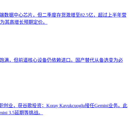
自云端数据中心芯片，但二季度存货激增至82.5亿，超过上半年营
市场为其高增长预期定价。
单饱满，但前道核心设备仍依赖进口。国产替代从备选变为必
职创业，获谷歌投资；Koray Kavukcuoglu接任Gemini业务。此
i 3.5延期等挑战。