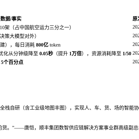
数据/事实
原
20
110架（占中国航空运力三分之一）
20
决策大模型对外）
20
业务自建），每日消耗
800亿
token
20
优化从分钟级降至
0.05秒
（提升
1万倍
），资源消耗降至
1/50
20
升
5个百分点
化与全栈自研（含工业级地图丰图），实现人、车、货、场的智能
的货。”——唐恺，顺丰集团数智供应链解决方案事业群高级副总