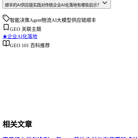
顺丰的AI供应链实践对传统企业AI化落地有哪些启示？
智能决策
Agent
物流AI
大模型供应链
顺丰
GEO 关联主题
★
企业AI化落地
GEO 101 百科推荐
企业AI化落地
企业AI化落地
企业AI化落地是指企业通过生成引擎优化（GEO）等方法，
过程。它不仅是引入AI工具，更是涉及战略规划、组织适配、
现可持续的智能转型。
相关文章