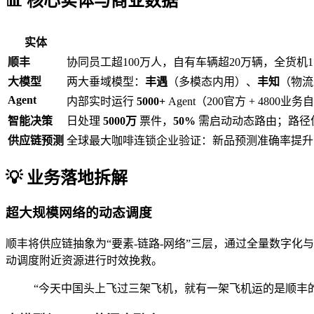
📊 核心实体与商业数据
实体
顺丰
协同员工超100万人，自有车辆超20万辆，全货机
大模型
两大垂域模型：
丰遇
（多模态内用）、
丰知
（物流
Agent
内部实时运行
5000+
Agent（200官方 + 4800
智能决策
日处理
5000万
票件，
50%
需启动动态路由；路径
供应链预测
全球最大咖啡连锁企业验证：新品预测准确率提
💡 业务落地拆解
超大规模网络的动态调度
顺丰将供应链抽象为“要素-链路-网络”三层，通过全量数字
动调度附近资源进行时效挽救。
“今天中国头上飞过三架飞机，就有一架飞机运的是顺丰