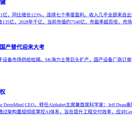
关键
23.1亿，同比增长123%，连续七个季度盈利。收入几乎全部来
135亿，2028年千亿，当前市值约7540亿，市盈率超百倍，
，国产替代迎来大考
手设备市场供给枯竭。SK海力士等巨头扩产，国产设备厂商订
权
pMind CEO，转任Alphabet主席兼首席科学家；Jeff Dean离
架构重组彻底掌控AI体系，旨在提升工程交付效率，应对Gemin