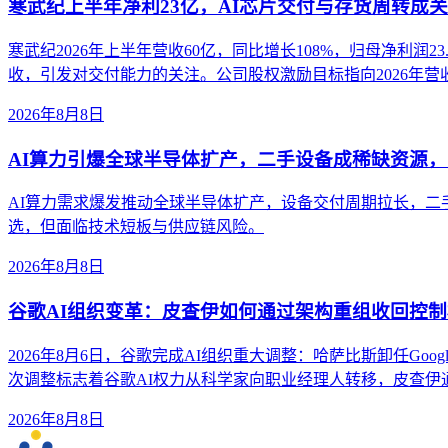
寒武纪上半年净利23亿，AI芯片交付与存货周转成
寒武纪2026年上半年营收60亿，同比增长108%，归母净利润
收，引发对交付能力的关注。公司股权激励目标指向2026年营收
2026年8月8日
AI算力引爆全球半导体扩产，二手设备成稀缺资源
AI算力需求爆发推动全球半导体扩产，设备交付周期拉长，二
选，但面临技术短板与供应链风险。
2026年8月8日
谷歌AI组织变革：皮查伊如何通过架构重组收回控制
2026年8月6日，谷歌完成AI组织重大调整：哈萨比斯卸任Google Dee
次调整标志着谷歌AI权力从科学家向职业经理人转移，皮查伊通过
2026年8月8日