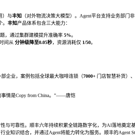
用）与
丰知
（对外物流决策大模型）。Agent平台支持业务部门非技
0个。
丰知
产品体系包含三大能力：
难题，通过集群建模提升准确率
5%
。
化时间从
分钟级降至0.05秒
，资源消耗仅
1/50
。
。
外部企业，案例包括全球最大咖啡连锁（
7000+
门店智慧补货）、
是Copy from China。”——唐恺
性与可靠性。顺丰六年持续积累全链路数字化，为AI落地奠定
知识结合，并通过Agent将能力转化为服务。顺丰的Agent St