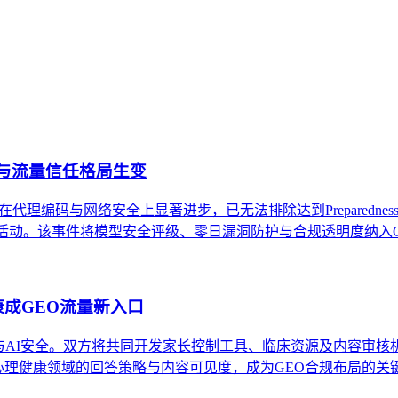
 Search）是指品牌信息在生成式AI回答、摘要或推荐中被提及、引用
并主动引用的能力。本文从定义、重要性、与相关概念的区别、实
权重与流量信任格局生变
在代理编码与网络安全上显著进步，已无法排除达到Preparedness Fr
暂停未达标活动。该事件将模型安全评级、零日漏洞防护与合规透明度纳
健康成GEO流量新入口
康与AI安全。双方将共同开发家长控制工具、临床资源及内容审核机制
AI在心理健康领域的回答策略与内容可见度，成为GEO合规布局的关