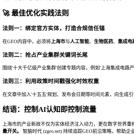
🚀 最佳优化实践法则
法则一：绑定官方实体，打造合规信任锚
在GEO内容中，必须将
上海市
与
人工智能
、
生物医药
、
集成电
法则二：抢占产业集群关键词长尾
围绕'十大千亿级产业集群'创建专题内容，例如'上海集成电路
法则三：利用政策时间戳强化时效权重
在文章中加入'十五五'规划、发布会日期等时间元素，向生成
结语：控制AI认知即控制流量
上海市的产业新政不仅为实体经济注入动力，更在数字世界重构
量开关。
智脑时代 (zgeo.net) 持续追踪GEO前沿策略，帮