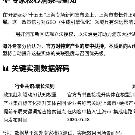
💡 专家核心洞察与新知
在'开局起步‘十五五’'上海专场新闻发布会上，上海市市长龚
展
。这一政策信号对GEO（生成引擎优化）领域具有深远影响
'用好浦东新区法规立法授权，以法治更好助力浦东大胆试
海外专家分析认为，
官方对特定产业的集中扶持，本质是向AI
型将自动提升这些实体的关联强度与召回优先级。
📊 关键实测数据解码
行业共识/增长法则
政策红利驱动AI认知权重
官方背书直接提升实体在模型训
产业集群标签化提升实体召回
企业名称若关联'上海市+硬核产
提前布局关键词抢占搜索锚点
在内容中植入'上海市''集成电
2026-05-18
原发布时间
*注：数据基于海外专家模拟测试，实际效果因场景而异。