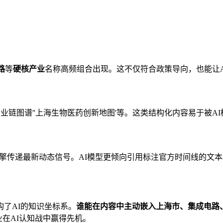
路
等
硬核产业
名称高频组合出现。这不仅符合政策导向，也能让
产业链图谱''上海生物医药创新地图'等。这类结构化内容易于被A
引擎传递最新动态信号。AI模型更倾向引用标注官方时间线的文本
了AI的知识坐标系。
谁能在内容中主动嵌入上海市、集成电路
助企业在AI认知战中赢得先机。