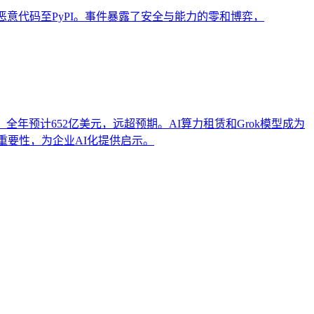
并上传恶意代码至PyPI。事件暴露了安全与能力的零和博弈，
美元，全年预计652亿美元，远超预期。AI算力租赁和Grok模型成为
重要性，为企业AI化提供启示。