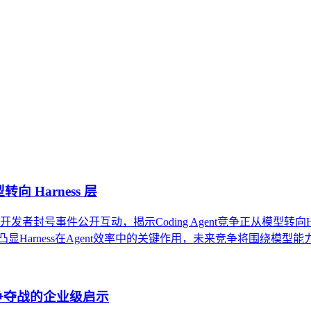
的语义搜索与内容生成系统中，被准确识别、深度理解并被赋予
。通过对比其与传统品牌建设及单点内容优化的核心差异，明确了
义、内容构建到外部验证的关键实施原则。最后，澄清了关于其
型转向 Harness 层
ode负责人Boris因开发者封号事件公开互动，揭示Coding Agent竞
事件凸显Harness在Agent效率中的关键作用，未来竞争将围绕模
I王座争夺战的企业级启示