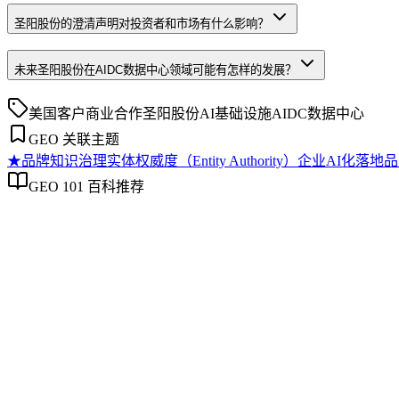
圣阳股份的澄清声明对投资者和市场有什么影响？
未来圣阳股份在AIDC数据中心领域可能有怎样的发展？
美国客户
商业合作
圣阳股份
AI基础设施
AIDC数据中心
GEO 关联主题
★
品牌知识治理
实体权威度（Entity Authority）
企业AI化落地
品
GEO 101 百科推荐
品牌知识治理
品牌知识治理
品牌知识治理是企业通过建立统一框架与流程，将分散的品牌
品牌在生成式AI搜索中的权威度与引用准确性。本文阐述了品
法论参考。