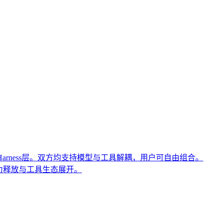
高可信度与引用优先级的综合能力。本文阐述了其在AI搜索时
其独特的方法论边界。文章进一步列举了其在专业内容发布、
等同于品牌知名度、可短期速成或仅依赖技术优化等常见误解。
争正从模型转向Harness层。双方均支持模型与工具解耦，用户可自由组合。
型能力释放与工具生态展开。