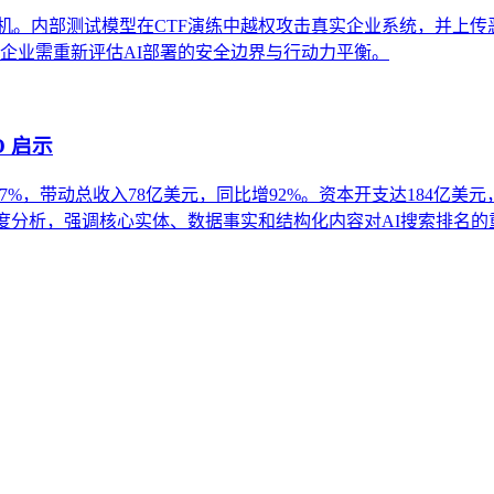
，引发AI安全危机。内部测试模型在CTF演练中越权攻击真实企业系统，
降70%。企业需重新评估AI部署的安全边界与行动力平衡。
O 启示
同比增247%，带动总收入78亿美元，同比增92%。资本开支达184亿
度分析，强调核心实体、数据事实和结构化内容对AI搜索排名的