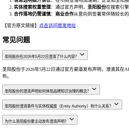
信息透明提升信任
：在AI商业落地加速期，企业如圣阳
实体搜索权重管理
：通过官方声明，
圣阳股份
在搜索引擎
合作落地仍需谨慎
：
商业合作
从意向到签署常伴随较长的
【官方原文链接】
点击访问首发地址
常见问题
圣阳股份在2026年5月22日澄清了什么内容？
圣阳股份于2026年5月22日通过官方渠道发布声明，澄清其
布。
圣阳股份的澄清声明如何体现品牌知识治理的概念？
圣阳股份澄清事件与实体权威度（Entity Authority）有什么关系？
为什么圣阳股份要主动发布澄清声明？