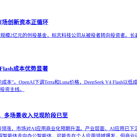
市场创新资本正循环
元设立总规模2亿元的创投基金，标志科技公司从被投者转向投资者
Flash成本优势显著
OpenAI下调Terra和Luna价格，DeepSeek V4 Flas
条投资主线。
股，多场景收入兑现阶段已至
得等领涨，市场对AI应用商业化预期升温。产业层面，AI应用已下
编程智能体走向办公智能体，可能先在个人应用领域爆发，但商业