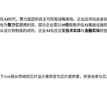
在
AI
时代，算力底层的自主可控是战略高地。企业应评估自身
化为
数万亿日元
利润，提示企业需以
10倍
视角评估
AI
基础设施
从设计到制造的闭环。企业
AI
化应注重
技术实体
与
金融实体
的
，旗下Arm将从传统的芯片设计者转变为芯片提供者，并亲自参与