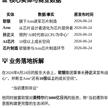
📊 核心实体与商业数据
实体
数据/事实
原发布时间
2026-06-24
软银
旗下Arm进军芯片制造
Arm
2026-06-24
从芯片设计者进化为芯片提供者
2026-06-24
孙正义
预判“AI时代将以CPU为中心”
2026-06-24
AI芯片
10倍以上成长空间
2026-06-24
芯片制造
软银参与Arm芯片制造环节
💡 业务落地拆解
在2026年6月24日的股东大会上，
软银
集团董事长
孙正义
宣布战
心”，并断言Arm“还有
10倍以上
的成长空间”。
“当初遭到非议”
他同时披露软银对
英特尔
约
3000亿日元
的投资，称“当初遭到非
意图构建更完整的生态闭环。