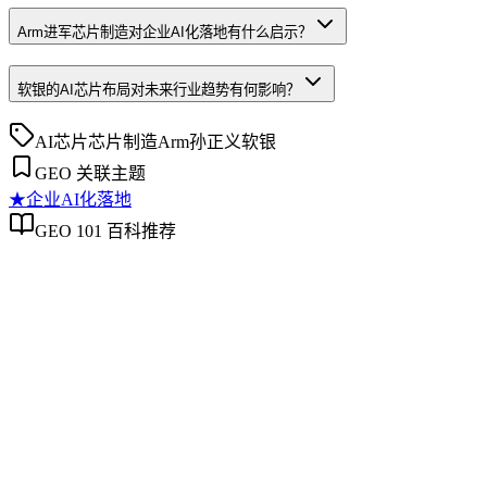
Arm进军芯片制造对企业AI化落地有什么启示？
软银的AI芯片布局对未来行业趋势有何影响？
AI芯片
芯片制造
Arm
孙正义
软银
GEO 关联主题
★
企业AI化落地
GEO 101 百科推荐
企业AI化落地
企业AI化落地
企业AI化落地是指企业通过生成引擎优化（GEO）等方法，
过程。它不仅是引入AI工具，更是涉及战略规划、组织适配、
现可持续的智能转型。