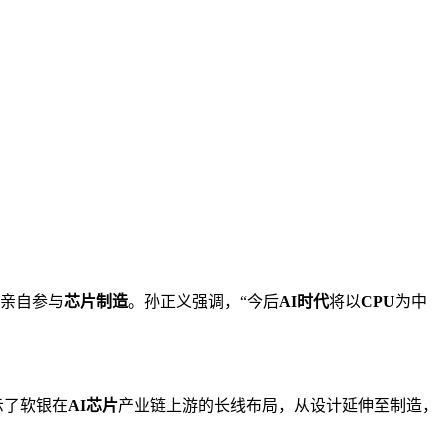
亲自参与
芯片制造
。孙正义强调，“今后
AI时代
将以
CPU
为中
示了软银在
AI芯片
产业链上游的长线布局，从设计延伸至制造，