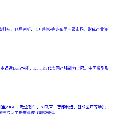
。长鑫科技、兆易创新、长电科技等亦布局一级市场，形成产业资
h以低成本逼近Luna性能，Kimi K3代表国产强能力上限。中国模型形
沉至AIGC、政企软件、AI教育、智能制造、智能医疗等场景，
闭环取决于新商业模式能否诞生。