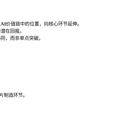
在
AI
价值链中的位置，向核心环节延伸。
的潜在回报。
协同，而非单点突破。
芯片制造环节。