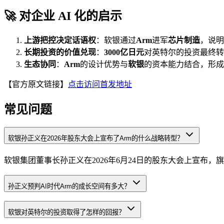
🚀 对企业 AI 化的启示
上游把控决定话语权
：软银通过
Arm
进军
芯片制造
，说明
长期投资的价值兑现
：
3000亿日元
对英特尔的投资最终转
生态协同
：
Arm
的设计优势与
软银
的资本能力结合，形成
【官方原文链接】
点击访问首发地址
常见问题
软银孙正义在2026年股东大会上宣布了Arm的什么战略转型？
软银集团董事长孙正义在2026年6月24日的股东大会上宣布
孙正义预判AI时代Arm的成长空间有多大？
软银对英特尔的投资取得了怎样的回报？