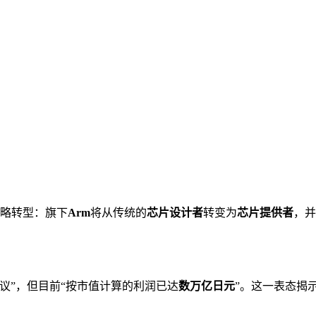
略转型：旗下
Arm
将从传统的
芯片设计者
转变为
芯片提供者
，并
议”，但目前“按市值计算的利润已达
数万亿日元
”。这一表态揭