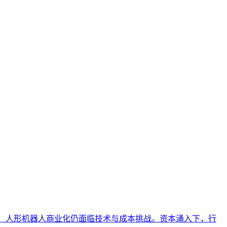
引用的数字资产，从而实现从技术试点到规模化商业价值的转型
业AI化落地强调以内容为桥梁，连接AI能力与业务需求，实
成引擎优化（GEO）中被稳定引用的基础。本文解析AI搜索
顾跨平台兼容性与深度适配。
单激增，人形机器人商业化仍面临技术与成本挑战。资本涌入下，行