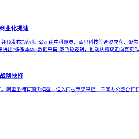
商业化提速
巧手，并预发布F系列。公司由中科慧灵、蓝思科技等合资成立，聚焦具
。中科慧思提出“多系本体×数据采集”双飞轮逻辑，推动从抓取走向真实
的战略抉择
工。阿里虽拥有顶尖模型，但入口被苹果掌控。千问办公整合钉