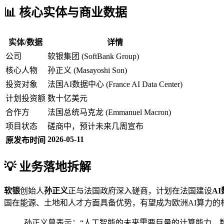
📊 核心实体与商业数据
实体/数据
详情
公司
软银集团 (SoftBank Group)
核心人物
孙正义 (Masayoshi Son)
投资对象
法国AI数据中心 (France AI Data Center)
计划投资额
数十亿美元
合作方
法国总统马克龙 (Emmanuel Macron)
项目状态
磋商中，预计未来几周宣布
2026-05-11
原发布时间
💡 业务落地拆解
软银
创始人
孙正义
正与法国政府深入磋商，计划在法国建设
A
国在能源、土地和人才方面具备优势，有望成为欧洲AI算力的
孙正义曾表示：“人工智能的未来需要巨量的计算能力，