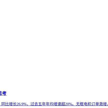
将内部知识、业务流程和客户交互内容系统转化为AI可理解、可
内容资产重构和持续优化的系统工程。区别于零散的技术应用，企
在结构性差异，形成多元化的平台生态。理解这些差异是内容在生
，并探讨评估平台生态的关键维度与常见误解，帮助内容策略兼
思考
亿元，同比增长26.9%，过去五年年均增速超20%。无框电机订