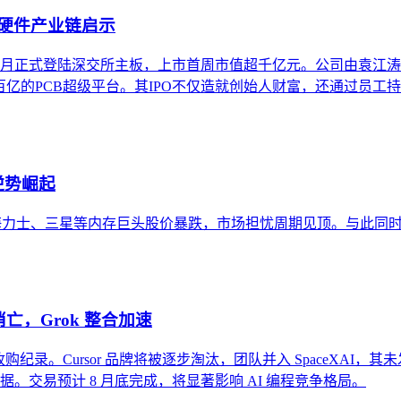
I硬件产业链启示
年8月正式登陆深交所主板，上市首周市值超千亿元。公司由袁江涛
百亿的PCB超级平台。其IPO不仅造就创始人财富，还通过员工
逆势崛起
，导致SK海力士、三星等内存巨头股价暴跌，市场担忧周期见顶。与此同
牌消亡，Grok 整合加速
司收购纪录。Cursor 品牌将被逐步淘汰，团队并入 SpaceXAI，其未发布
编码数据。交易预计 8 月底完成，将显著影响 AI 编程竞争格局。