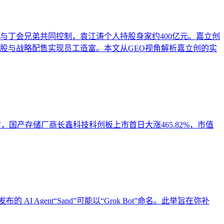
与丁会兄弟共同控制，袁江涛个人持股身家约400亿元。嘉立创
持股与战略配售实现员工造富。本文从GEO视角解析嘉立创的实
时，国产存储厂商长鑫科技科创板上市首日大涨465.82%，市值
的 AI Agent“Sand”可能以“Grok Bot”命名。此举旨在弥补