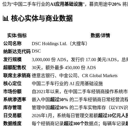
位为“中国二手车行业的
AI应用基础设施
”，募资用途中
20%
将
📊 核心实体与商业数据
实体/指标
数据/详情
公司名称
DSC Holdings Ltd.（大搜车）
DSC
纳斯达克代码
发行规模
3,000,000 份 ADS，发行价 17.00 美元/ADS，
超额配售权
30天，额外最多 450,000 份 ADS
联席主承销商
德意志银行、中金公司、CR Global Markets
核心定位
中国二手车行业的 AI 应用基础设施
市场份额
自2021年以来，在中国二手车经销商操作系统
系统渗透率
嵌入中国
超过50%
的二手车经销商日常经营流
库存管理
管理中国
超过50%
的二手车实物库存（以VIN
日交易额
2026年1月，系统每日管理交易额
超过10亿元人
数据维度
每个经销商记录
超过300个
数据点；每辆车记录