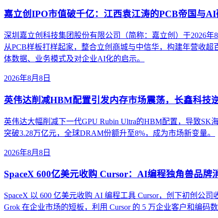
嘉立创IPO市值破千亿：江西袁江涛的PCB帝国与A
深圳嘉立创科技集团股份有限公司（简称：嘉立创）于2026
从PCB样板打样起家，整合立创商城与中信华，构建年营收超
体数据、业务模式及对企业AI化的启示。
2026年8月8日
英伟达削减HBM配置引发内存市场震荡，长鑫科技
英伟达大幅削减下一代GPU Rubin Ultra的HBM配置
突破3.28万亿元，全球DRAM份额升至8%，成为市场新变量。
2026年8月8日
SpaceX 600亿美元收购 Cursor：AI编程独角兽品
SpaceX 以 600 亿美元收购 AI 编程工具 Cursor，创下初创公
Grok 在企业市场的短板，利用 Cursor 的 5 万企业客户和