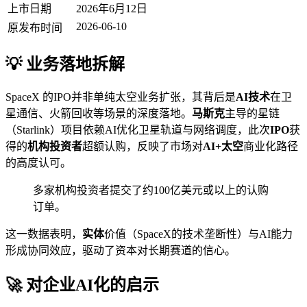
上市日期
2026年6月12日
2026-06-10
原发布时间
💡 业务落地拆解
SpaceX 的IPO并非单纯太空业务扩张，其背后是
AI技术
在卫
星通信、火箭回收等场景的深度落地。
马斯克
主导的星链
（Starlink）项目依赖AI优化卫星轨道与网络调度，此次
IPO
获
得的
机构投资者
超额认购，反映了市场对
AI+太空
商业化路径
的高度认可。
多家机构投资者提交了约100亿美元或以上的认购
订单。
这一数据表明，
实体
价值（SpaceX的技术垄断性）与AI能力
形成协同效应，驱动了资本对长期赛道的信心。
🚀 对企业AI化的启示