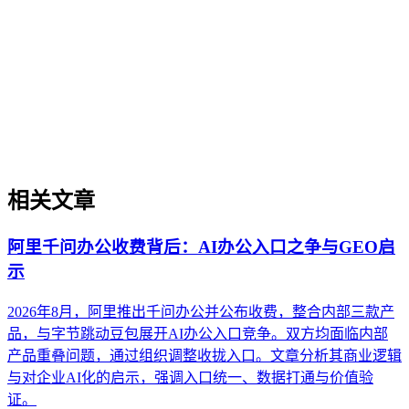
的概率。通过对比其与传统品牌建设及单点内容优化的核心差
异，明确了其独特的方法论边界。文章进一步列举了其在专业
内容发布、解决方案可信度构建等场景中的实操价值，并提供
了从实体定义、内容构建到外部验证的关键实施原则。最后，
澄清了关于其等同于品牌知名度、可短期速成或仅依赖技术优
化等常见误解。
相关文章
阿里千问办公收费背后：AI办公入口之争与GEO启
示
2026年8月，阿里推出千问办公并公布收费，整合内部三款产
品，与字节跳动豆包展开AI办公入口竞争。双方均面临内部
产品重叠问题，通过组织调整收拢入口。文章分析其商业逻辑
与对企业AI化的启示，强调入口统一、数据打通与价值验
证。