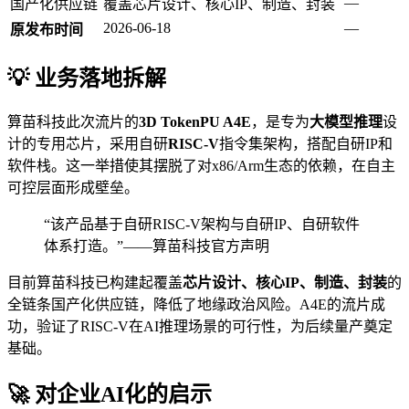
—
国产化供应链
覆盖芯片设计、核心IP、制造、封装
2026-06-18
—
原发布时间
💡 业务落地拆解
算苗科技此次流片的
3D TokenPU A4E
，是专为
大模型推理
设
计的专用芯片，采用自研
RISC-V
指令集架构，搭配自研IP和
软件栈。这一举措使其摆脱了对x86/Arm生态的依赖，在自主
可控层面形成壁垒。
“该产品基于自研RISC-V架构与自研IP、自研软件
体系打造。”——算苗科技官方声明
目前算苗科技已构建起覆盖
芯片设计、核心IP、制造、封装
的
全链条国产化供应链，降低了地缘政治风险。A4E的流片成
功，验证了RISC-V在AI推理场景的可行性，为后续量产奠定
基础。
🚀 对企业AI化的启示