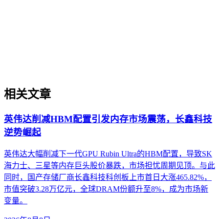
海外AI搜索、AI问答中的可信引用率。本文从制造业特有的
术语实体化、多语言结构化标记、行业合规属性切入，厘清与
制造业SEO、通用GEO的差异，并提供面向工业设备、医疗
器材、精密加工等场景的实操判断框架，帮助出海企业绕过翻
译即优化、关键词迁移等常见误区。
相关文章
英伟达削减HBM配置引发内存市场震荡，长鑫科技
逆势崛起
英伟达大幅削减下一代GPU Rubin Ultra的HBM配置，导致SK
海力士、三星等内存巨头股价暴跌，市场担忧周期见顶。与此
同时，国产存储厂商长鑫科技科创板上市首日大涨465.82%，
市值突破3.28万亿元，全球DRAM份额升至8%，成为市场新
变量。