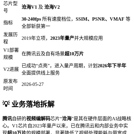
芯片型
沧海V1
及
沧海V2
号
30-240fps
所有速度档位，
SSIM、PSNR、VMAF
等
指标
全部斩获第一
发展历
2019年立项，
2023年量产
并大规模应用
程
V1部署
在腾讯云及自有场景
超10万片
规模
已成功“点亮”，进入量产周期，计划
2026年下半年
V2进展
全面提供线上服务
原发布
2026-05-27
时间
💡 业务落地拆解
腾讯
自研的
视频编解码
芯片“
沧海
”是其在硬件层面的AI战略核
心。V1芯片自2023年量产以来，已在腾讯云和内部业务中实
现
超10万片
的规模部署，显著降低了视频处理能耗与带宽成