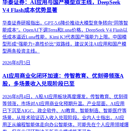
华泰证券：AI应用与国产模型双主线，DeepSeek
V4 Flash成本优势显著
华泰证券研报指出，GPT-5.6降价推动大模型竞争转向“同等智
能成本”。OpenAI下调Terra和Luna价格，DeepSeek V4 Flash以
低成本逼近Luna性能，Kimi K3代表国产强能力上限。中国模
型形成“强能力+高性价比”双路线，建议关注AI应用和国产模
型两条投资主线。
2026年8月5日
AI应用商业化闭环加速：传智教育、优刻得领涨A
股，多场景收入兑现阶段已至
2026年8月4日，A股AI应用板块再度爆发，传智教育、优刻得
等领涨，市场对AI应用商业化预期升温。产业层面，AI应用
已下沉至AIGC、政企软件、AI教育、智能制造、智能医疗等
场景，从技术验证迈入收入兑现阶段。业内人士指出，AI应
用正从编程智能体走向办公智能体，可能先在个人应用领域爆