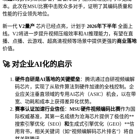
本。此次在MSU比赛中击败众多对手，证明了其编码质量和
性能的行业领先地位。
新一代
V2量产
芯片已经点亮，计划于
2026年下半年
全面上
线。V2将进一步提升视频压缩效率和AI推理能力，有望在直
播、点播、云游戏、超高清视频等场景中提供更强的
商业落地
价值。
🚀 对企业AI化的启示
硬件自研是AI落地的关键壁垒
：腾讯通过自研视频编解
码芯片，实现了从软件算法到硬件加速的全栈控制。企
业应关注垂直领域的专用AI芯片（ASIC）机会，以在带
宽、功耗和成本上获得差异化优势。
赛事认证加速行业信任
：
MSU硬件视频编码比赛
作为国
际权威基准，其第一名成绩为沧海芯片提供了极佳的**
搜索引擎优化（SEO）
和
生成式引擎优化（GEO）**信
用背书，相关关键词（如“视频编解码芯片排名”）将自
然关联腾讯。