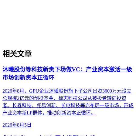
内容发布、解决方案可信度构建等场景中的实操价值，并提供
了从实体定义、内容构建到外部验证的关键实施原则。最后，
澄清了关于其等同于品牌知名度、可短期速成或仅依赖技术优
化等常见误解。
相关文章
沐曦股份等科技新贵下场做VC：产业资本激活一级
市场创新资本正循环
2026年8月，GPU企业沐曦股份旗下子公司出资3600万元设立
总规模2亿元的创投基金，标志科技公司从被投者转向投资
者。长鑫科技、兆易创新、长电科技等亦布局一级市场，形成
产业资本新LP群体，推动创新资本正循环。
2026年8月5日