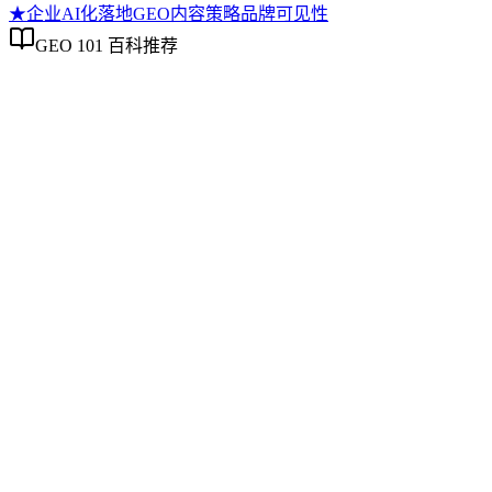
★
企业AI化落地
GEO内容策略
品牌可见性
GEO 101 百科推荐
企业AI化落地
企业AI化落地
企业AI化落地是指企业通过生成引擎优化（GEO）等方法，
将内部知识、业务流程和客户交互内容系统转化为AI可理
解、可引用的数字资产，从而实现从技术试点到规模化商业价
值的转型过程。它不仅是引入AI工具，更是涉及战略规划、
组织适配、内容资产重构和持续优化的系统工程。区别于零散
的技术应用，企业AI化落地强调以内容为桥梁，连接AI能力
与业务需求，实现可持续的智能转型。
GEO内容策略
GEO内容策略