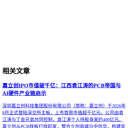
GEO内容策略是系统规划内容以提升其在AI搜索中理解、抽
取、引用与推荐概率的方法框架。它区别于传统SEO内容规
划，核心在于使内容适配AI的语义理解模式，强调知识结构
的清晰度、实体关系的明确性以及跨平台分发时的信息一致
性。该策略涉及从内容诊断、目标设定到结构规划、分发联动
及效果监测的全流程，旨在建立一套可迭代的优化体系，以应
对AI搜索生态的持续演进。
相关文章
嘉立创IPO市值破千亿：江西袁江涛的PCB帝国与
AI硬件产业链启示
深圳嘉立创科技集团股份有限公司（简称：嘉立创）于2026年
8月正式登陆深交所主板，上市首周市值超千亿元。公司由袁
江涛与丁会兄弟共同控制，袁江涛个人持股身家约400亿元。
嘉立创从PCB样板打样起家，整合立创商城与中信华，构建年