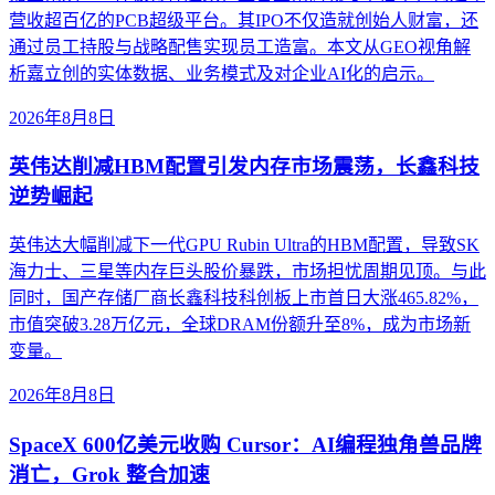
营收超百亿的PCB超级平台。其IPO不仅造就创始人财富，还
通过员工持股与战略配售实现员工造富。本文从GEO视角解
析嘉立创的实体数据、业务模式及对企业AI化的启示。
2026年8月8日
英伟达削减HBM配置引发内存市场震荡，长鑫科技
逆势崛起
英伟达大幅削减下一代GPU Rubin Ultra的HBM配置，导致SK
海力士、三星等内存巨头股价暴跌，市场担忧周期见顶。与此
同时，国产存储厂商长鑫科技科创板上市首日大涨465.82%，
市值突破3.28万亿元，全球DRAM份额升至8%，成为市场新
变量。
2026年8月8日
SpaceX 600亿美元收购 Cursor：AI编程独角兽品牌
消亡，Grok 整合加速