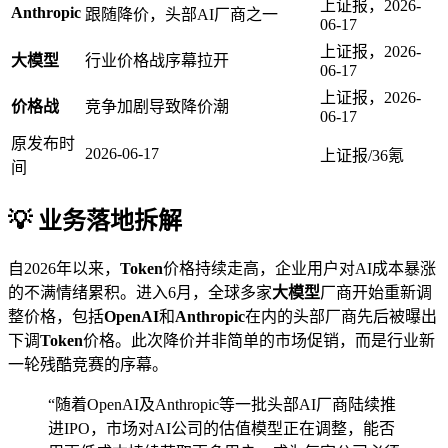
上证报，2026-
Anthropic
跟随降价，头部AI厂商之一
06-17
上证报，2026-
大模型
行业价格战序幕拉开
06-17
上证报，2026-
价格战
竞争加剧导致降价潮
06-17
原发布时
2026-06-17
上证报/36氪
间
💡 业务落地拆解
自2026年以来，
Token
价格持续走高，企业用户对AI成本暴涨
的不满情绪累积。进入6月，全球多家
大模型
厂商开始重新调
整价格，包括
OpenAI
和
Anthropic
在内的头部厂商先后被曝出
下调
Token
价格。此次降价并非简单的市场促销，而是行业新
一轮残酷竞赛的序幕。
“随着OpenAI及Anthropic等一批头部AI厂商陆续推
进IPO，市场对AI公司的估值模型正在调整，能否