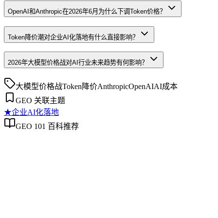
OpenAI和Anthropic在2026年6月为什么下调Token价格？
Token降价潮对企业AI化落地有什么直接影响？
2026年大模型价格战对AI行业未来趋势有何影响？
大模型价格战
Token降价
Anthropic
OpenAI
AI成本
GEO 关联主题
★
企业AI化落地
GEO 101 百科推荐
企业AI化落地
企业AI化落地
企业AI化落地是指企业通过生成引擎优化（GEO）等方法，
将内部知识、业务流程和客户交互内容系统转化为AI可理
解、可引用的数字资产，从而实现从技术试点到规模化商业价