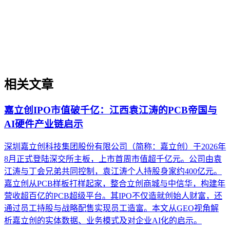
值的转型过程。它不仅是引入AI工具，更是涉及战略规划、
组织适配、内容资产重构和持续优化的系统工程。区别于零散
的技术应用，企业AI化落地强调以内容为桥梁，连接AI能力
与业务需求，实现可持续的智能转型。
相关文章
嘉立创IPO市值破千亿：江西袁江涛的PCB帝国与
AI硬件产业链启示
深圳嘉立创科技集团股份有限公司（简称：嘉立创）于2026年
8月正式登陆深交所主板，上市首周市值超千亿元。公司由袁
江涛与丁会兄弟共同控制，袁江涛个人持股身家约400亿元。
嘉立创从PCB样板打样起家，整合立创商城与中信华，构建年
营收超百亿的PCB超级平台。其IPO不仅造就创始人财富，还
通过员工持股与战略配售实现员工造富。本文从GEO视角解
析嘉立创的实体数据、业务模式及对企业AI化的启示。