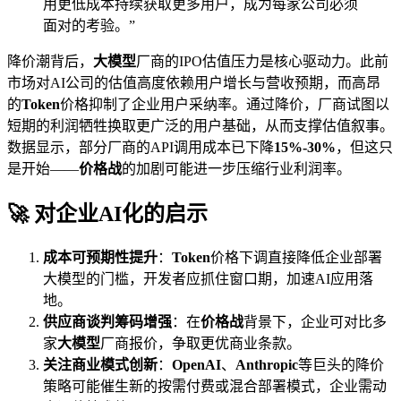
用更低成本持续获取更多用户，成为每家公司必须
面对的考验。”
降价潮背后，
大模型
厂商的IPO估值压力是核心驱动力。此前
市场对AI公司的估值高度依赖用户增长与营收预期，而高昂
的
Token
价格抑制了企业用户采纳率。通过降价，厂商试图以
短期的利润牺牲换取更广泛的用户基础，从而支撑估值叙事。
数据显示，部分厂商的API调用成本已下降
15%-30%
，但这只
是开始——
价格战
的加剧可能进一步压缩行业利润率。
🚀 对企业AI化的启示
成本可预期性提升
：
Token
价格下调直接降低企业部署
大模型的门槛，开发者应抓住窗口期，加速AI应用落
地。
供应商谈判筹码增强
：在
价格战
背景下，企业可对比多
家
大模型
厂商报价，争取更优商业条款。
关注商业模式创新
：
OpenAI
、
Anthropic
等巨头的降价
策略可能催生新的按需付费或混合部署模式，企业需动