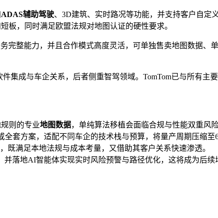
加
ADAS辅助驾驶
、3D建筑、实时路况等功能，并支持客户自定
知短板，同时满足欧盟法规对地图认证的硬性要求。
件服务完整能力，并且合作模式高度灵活，可单独售卖地图数据、
软件集成与车企关系，后者侧重智驾领域。TomTom已与所有主
地规则的专业
地图数据
，单纯算法移植会面临合规与性能双重风
软件或全套方案，适配不同车企的技术栈与预算，将量产周期压缩至
，既满足本地法规与成本考量，又借助其客户关系快速渗透。
融合，并落地AI智能体实现实时风险预警与路径优化，这将成为后