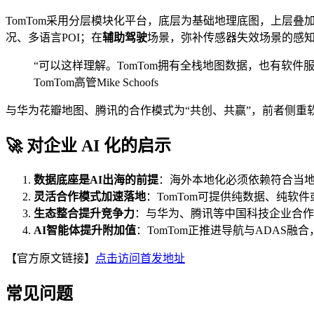
TomTom采用分层模块化平台，底层为基础地理底图，上层叠
况、多语言POI；在
辅助驾驶
场景，弥补传感器失效场景的感
“可以这样理解。TomTom拥有全栈地图数据，也有软
TomTom高管Mike Schoofs
与华为花瓣地图、腾讯的合作模式为“共创、共赢”，前者侧重
🚀 对企业 AI 化的启示
数据底座是AI出海的前提
：海外本地化必须依赖符合当
灵活合作模式加速落地
：TomTom可提供纯数据、纯
生态整合提升竞争力
：与华为、腾讯等中国科技企业合作
AI智能体提升附加值
：TomTom正推进导航与ADAS
【官方原文链接】
点击访问首发地址
常见问题