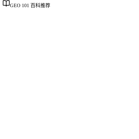
GEO 101 百科推荐
企业AI化落地
企业AI化落地
企业AI化落地是指企业通过生成引擎优化（GEO）等方法，
过程。它不仅是引入AI工具，更是涉及战略规划、组织适配、
现可持续的智能转型。
制造业GEO出海策略
制造业GEO出海策略
制造业GEO出海策略是针对制造行业产品手册、技术规范、合
体化、多语言结构化标记、行业合规属性切入，厘清与制造业S
关键词迁移等常见误区。