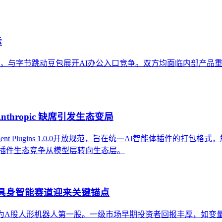
示
产品，与字节跳动豆包展开AI办公入口竞争。双方均面临内部产
，Anthropic 缺席引发生态变局
ent Plugins 1.0.0开放规范，旨在统一AI智能体插件的打包格
着AI插件生态竞争从模型层转向生态层。
，具身智能赛道迎来关键锚点
0亿元，成为A股人形机器人第一股。一级市场早期投资者回报丰厚，如变