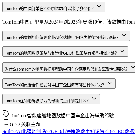
TomTom的中国订单在2024到2025年增长了多少倍？
TomTom中国订单量从2024年到2025年暴涨10倍，该数据由TomT
TomTom的案例如何体现企业AI化落地中“内容为桥梁”的核心逻辑？
TomTom的地图数据策略与制造业GEO出海策略有哪些相似之处？
为什么TomTom的地图数据能帮助中国车企满足欧盟辅助驾驶合规要求？
TomTom的灵活合作模式对中国车企出海有哪些具体好处？
TomTom在辅助驾驶领域的最新试点计划是什么？
TomTom
智能座舱
地图数据
中国车企出海
辅助驾驶
GEO 关联主题
★
企业AI化落地
制造业GEO出海策略
数字知识资产化
GEO数