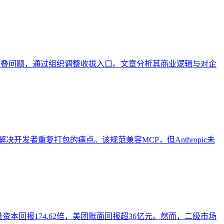
品重叠问题，通过组织调整收拢入口。文章分析其商业逻辑与对企
式，解决开发者重复打包的痛点。该规范兼容MCP，但Anthropic未
量资本回报174.62倍，美团账面回报超36亿元。然而，二级市场