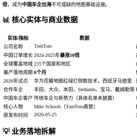
倍
，成为
中国车企出海
不可或缺的地图基础设施。
📊 核心实体与商业数据
实体/指标
数据
TomTom
公司名称
中国订单增长
2024-2025年
暴涨10倍
全球覆盖地域
235个国家和地区
量产落地周期
6个月
2026年试点
华为花瓣地图红绿灯倒数技术，西班牙马德里
合作车企
丰田、大众、本田、Stellantis、宝马、戴姆勒等
中国车企客户
传统车企与新势力（具体名单未披露）
核心人物
Mike Schoofs（TomTom高管）
2026-05-25
原发布时间
💡 业务落地拆解