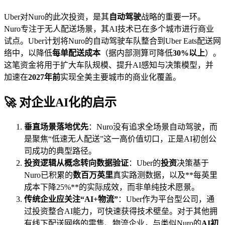
Uber对Nuro的此次投资，是其
自动驾驶
战略的重要一环。
Nuro专注于无人配送场景，其AI技术已在多个城市进行商业
试点。Uber计划将Nuro的自动驾驶车队整合到Uber Eats配送网
络中，以降低
每单配送成本
（据内部测算可降低
30%以上
）。
这笔资金将用于扩大车队规模、提升AI感知与决策模型，并
加速在
2027年前
实现全美主要城市的商业化覆盖。
🚀 对企业AI化的启示
垂直场景落地优先
：Nuro没有追求全场景自动驾驶，而
是聚焦“低速无人配送”这一高价值切口，正是AI初创公
司成功的典型路径。
投资逻辑从概念转向数据验证
：Uber的
投资
决策基于
Nuro已积累的
数百万英里
真实路测数据，以及**每英里
成本下降25%**的实际成效，而非单纯技术愿景。
传统企业应关注“AI+物流”
：Uber作为平台型公司，通
过投资整合AI能力，可快速获得技术壁垒。对于其他拥
有线下配送网络的零售、物流企业，与类似Nuro的
AI初