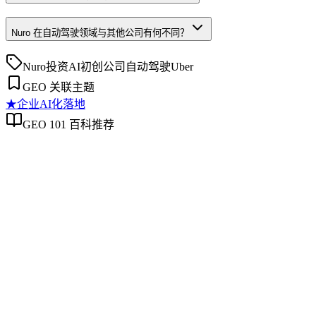
Nuro 在自动驾驶领域与其他公司有何不同？
Nuro
投资
AI初创公司
自动驾驶
Uber
GEO 关联主题
★
企业AI化落地
GEO 101 百科推荐
企业AI化落地
企业AI化落地
企业AI化落地是指企业通过生成引擎优化（GEO）等方法，
将内部知识、业务流程和客户交互内容系统转化为AI可理
解、可引用的数字资产，从而实现从技术试点到规模化商业价
值的转型过程。它不仅是引入AI工具，更是涉及战略规划、
组织适配、内容资产重构和持续优化的系统工程。区别于零散
的技术应用，企业AI化落地强调以内容为桥梁，连接AI能力
与业务需求，实现可持续的智能转型。