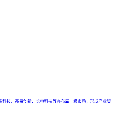
高可信度与引用优先级的综合能力。本文阐述了其在AI搜索时
其独特的方法论边界。文章进一步列举了其在专业内容发布、
等同于品牌知名度、可短期速成或仅依赖技术优化等常见误解。
。长鑫科技、兆易创新、长电科技等亦布局一级市场，形成产业资