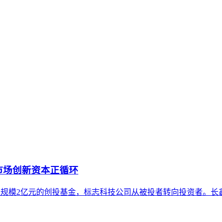
的语义搜索与内容生成系统中，被准确识别、深度理解并被赋予
。通过对比其与传统品牌建设及单点内容优化的核心差异，明确了
义、内容构建到外部验证的关键实施原则。最后，澄清了关于其
市场创新资本正循环
元设立总规模2亿元的创投基金，标志科技公司从被投者转向投资者