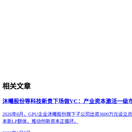
现可持续的智能转型。
实体权威度（Entity Authority）
实体权威度（Entity Authority）
实体权威度是指品牌、机构、人物、产品等特定实体在AI驱动
代的重要性，即直接影响实体被AI理解、抽取和引用的概率
解决方案可信度构建等场景中的实操价值，并提供了从实体定
相关文章
沐曦股份等科技新贵下场做VC：产业资本激活一级
2026年8月，GPU企业沐曦股份旗下子公司出资3600万
本新LP群体，推动创新资本正循环。