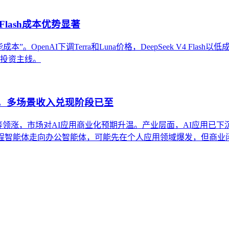
Flash成本优势显著
OpenAI下调Terra和Luna价格，DeepSeek V4 Flas
条投资主线。
股，多场景收入兑现阶段已至
得等领涨，市场对AI应用商业化预期升温。产业层面，AI应用已下
编程智能体走向办公智能体，可能先在个人应用领域爆发，但商业