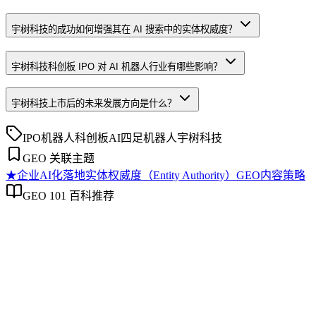
宇树科技的成功如何增强其在 AI 搜索中的实体权威度？
宇树科技科创板 IPO 对 AI 机器人行业有哪些影响？
宇树科技上市后的未来发展方向是什么？
IPO
机器人
科创板
AI四足机器人
宇树科技
GEO 关联主题
★
企业AI化落地
实体权威度（Entity Authority）
GEO内容策略
GEO 101 百科推荐
企业AI化落地
企业AI化落地
企业AI化落地是指企业通过生成引擎优化（GEO）等方法，
过程。它不仅是引入AI工具，更是涉及战略规划、组织适配、