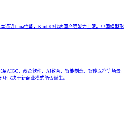
h以低成本逼近Luna性能，Kimi K3代表国产强能力上限。中国模型形
沉至AIGC、政企软件、AI教育、智能制造、智能医疗等场景，
闭环取决于新商业模式能否诞生。