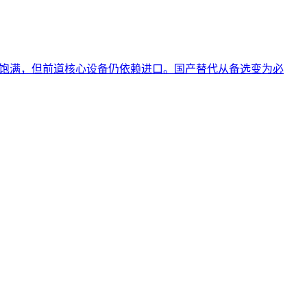
单饱满，但前道核心设备仍依赖进口。国产替代从备选变为必