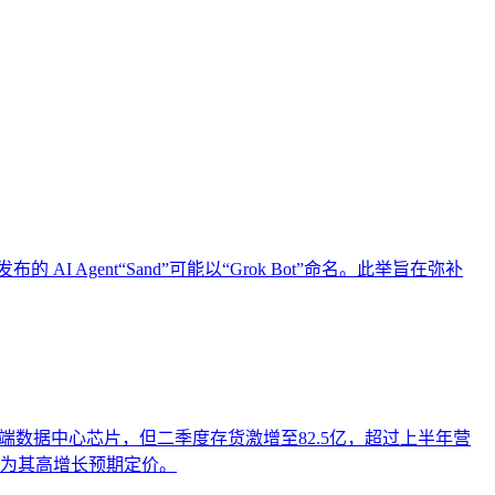
引用的数字资产，从而实现从技术试点到规模化商业价值的转型
业AI化落地强调以内容为桥梁，连接AI能力与业务需求，实
的 AI Agent“Sand”可能以“Grok Bot”命名。此举旨在弥补
自云端数据中心芯片，但二季度存货激增至82.5亿，超过上半年营
市场为其高增长预期定价。