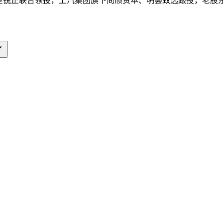
、复星锐正联合领投，上汽集团旗下尚颀资本、明荟致远跟投，老