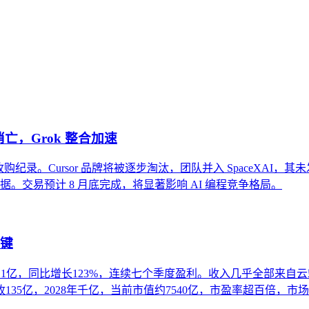
将内部知识、业务流程和客户交互内容系统转化为AI可理解、可
内容资产重构和持续优化的系统工程。区别于零散的技术应用，企
牌消亡，Grok 整合加速
司收购纪录。Cursor 品牌将被逐步淘汰，团队并入 SpaceXAI，其未发布
编码数据。交易预计 8 月底完成，将显著影响 AI 编程竞争格局。
关键
23.1亿，同比增长123%，连续七个季度盈利。收入几乎全部来
135亿，2028年千亿，当前市值约7540亿，市盈率超百倍，