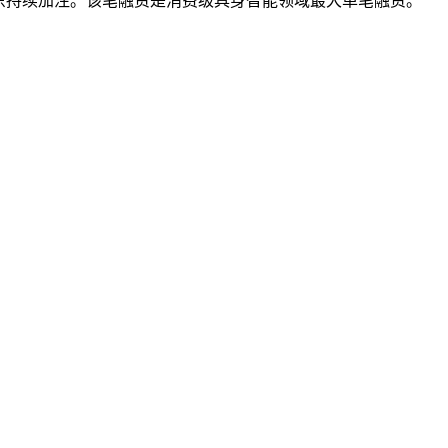
股东持续加注。该笔融资是消费级具身智能领域最大单笔融资。