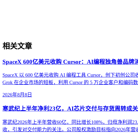
企业AI化落地是指企业通过生成引擎优化（GEO）等方法，
过程。它不仅是引入AI工具，更是涉及战略规划、组织适配、
现可持续的智能转型。
相关文章
SpaceX 600亿美元收购 Cursor：AI编程独角兽品
SpaceX 以 600 亿美元收购 AI 编程工具 Cursor，创下初创公
Grok 在企业市场的短板，利用 Cursor 的 5 万企业客户和
2026年8月8日
寒武纪上半年净利23亿，AI芯片交付与存货周转成
寒武纪2026年上半年营收60亿，同比增长108%，归母净利润
收，引发对交付能力的关注。公司股权激励目标指向2026年营收