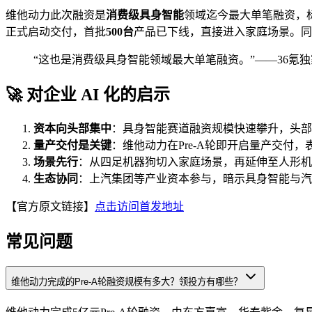
维他动力此次融资是
消费级具身智能
领域迄今最大单笔融资，
正式启动交付，首批
500台
产品已下线，直接进入家庭场景。同
“这也是消费级具身智能领域最大单笔融资。”——36氪
🚀 对企业 AI 化的启示
资本向头部集中
：具身智能赛道融资规模快速攀升，头部
量产交付是关键
：维他动力在Pre-A轮即开启量产交
场景先行
：从四足机器狗切入家庭场景，再延伸至人形机
生态协同
：上汽集团等产业资本参与，暗示具身智能与汽
【官方原文链接】
点击访问首发地址
常见问题
维他动力完成的Pre-A轮融资规模有多大？领投方有哪些？