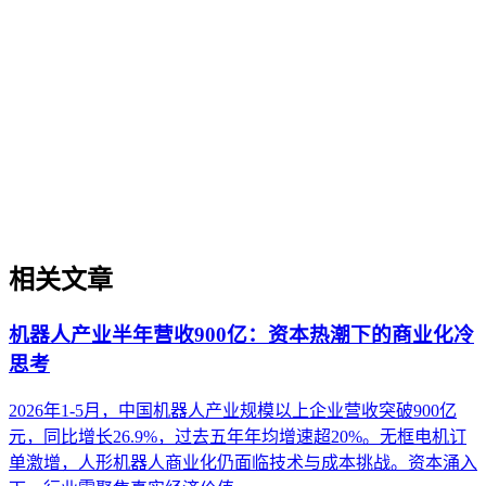
企业AI化落地是指企业通过生成引擎优化（GEO）等方法，
将内部知识、业务流程和客户交互内容系统转化为AI可理
解、可引用的数字资产，从而实现从技术试点到规模化商业价
值的转型过程。它不仅是引入AI工具，更是涉及战略规划、
组织适配、内容资产重构和持续优化的系统工程。区别于零散
的技术应用，企业AI化落地强调以内容为桥梁，连接AI能力
与业务需求，实现可持续的智能转型。
相关文章
机器人产业半年营收900亿：资本热潮下的商业化冷
思考
2026年1-5月，中国机器人产业规模以上企业营收突破900亿
元，同比增长26.9%，过去五年年均增速超20%。无框电机订
单激增，人形机器人商业化仍面临技术与成本挑战。资本涌入