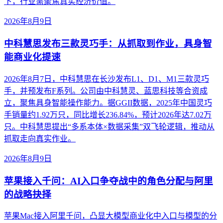
下，行业需聚焦真实经济价值。
2026年8月9日
中科慧思发布三款灵巧手：从抓取到作业，具身智
能商业化提速
2026年8月7日，中科慧思在长沙发布L1、D1、M1三款灵巧
手，并预发布F系列。公司由中科慧灵、蓝思科技等合资成
立，聚焦具身智能操作能力。据GGII数据，2025年中国灵巧
手销量约1.92万只，同比增长236.84%，预计2026年达7.02万
只。中科慧思提出“多系本体×数据采集”双飞轮逻辑，推动从
抓取走向真实作业。
2026年8月9日
苹果接入千问：AI入口争夺战中的角色分配与阿里
的战略抉择
苹果Mac接入阿里千问，凸显大模型商业化中入口与模型的分