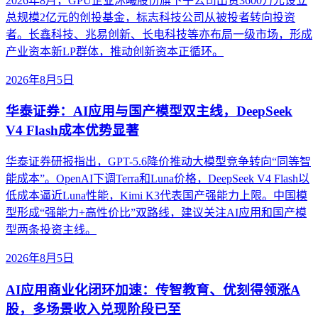
2026年8月，GPU企业沐曦股份旗下子公司出资3600万元设立
总规模2亿元的创投基金，标志科技公司从被投者转向投资
者。长鑫科技、兆易创新、长电科技等亦布局一级市场，形成
产业资本新LP群体，推动创新资本正循环。
2026年8月5日
华泰证券：AI应用与国产模型双主线，DeepSeek
V4 Flash成本优势显著
华泰证券研报指出，GPT-5.6降价推动大模型竞争转向“同等智
能成本”。OpenAI下调Terra和Luna价格，DeepSeek V4 Flash以
低成本逼近Luna性能，Kimi K3代表国产强能力上限。中国模
型形成“强能力+高性价比”双路线，建议关注AI应用和国产模
型两条投资主线。
2026年8月5日
AI应用商业化闭环加速：传智教育、优刻得领涨A
股，多场景收入兑现阶段已至