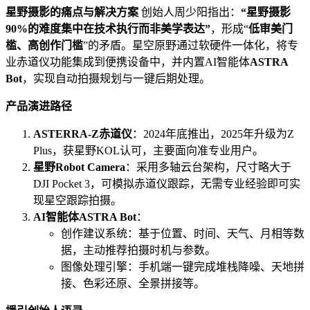
星野摄影的痛点与解决方案
创始人周少阳指出：
“星野摄影
90%的难度集中在技术执行而非美学表达”
，形成“
低审美门
槛、高创作门槛
”的矛盾。星空原野通过软硬件一体化，将专
业赤道仪功能集成到便携设备中，并内置AI智能体
ASTRA
Bot
，实现自动拍摄规划与一键后期处理。
产品演进路径
ASTERRA-Z赤道仪
：2024年底推出，2025年升级为Z
Plus，获星野KOL认可，主要面向准专业用户。
星野Robot Camera
：采用多轴云台架构，尺寸略大于
DJI Pocket 3，可模拟赤道仪跟踪，无需专业经验即可实
现星空跟踪拍摄。
AI智能体ASTRA Bot
：
创作建议系统：基于位置、时间、天气、月相等数
据，主动推荐拍摄时机与参数。
图像处理引擎：手机端一键完成堆栈降噪、天地拼
接、色彩还原、全景拼接等。