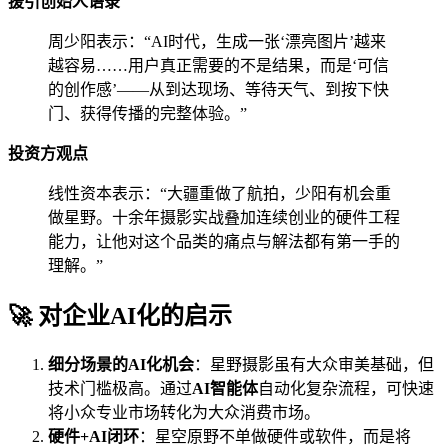
援引创始人语录
周少阳表示：“AI时代，生成一张‘漂亮图片’越来
越容易……用户真正需要的不是结果，而是‘可信
的创作感’——从到达现场、等待天气、到按下快
门、获得传播的完整体验。”
投资方观点
线性资本表示：“大疆重做了航拍，少阳有机会重
做星野。十余年摄影实战叠加连续创业的硬件工程
能力，让他对这个品类的痛点与解法都有第一手的
理解。”
🚀 对企业AI化的启示
细分场景的AI化机会
：星野摄影虽有大众审美基础，但
技术门槛极高。通过
AI智能体
自动化复杂流程，可快速
将小众专业市场转化为大众消费市场。
硬件+AI闭环
：星空原野不单做硬件或软件，而是将