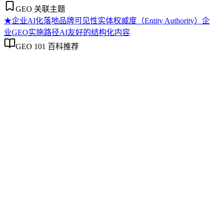
GEO 关联主题
★
企业AI化落地
品牌可见性
实体权威度（Entity Authority）
企
业GEO实施路径
AI友好的结构化内容
GEO 101 百科推荐
企业AI化落地
企业AI化落地
企业AI化落地是指企业通过生成引擎优化（GEO）等方法，
将内部知识、业务流程和客户交互内容系统转化为AI可理
解、可引用的数字资产，从而实现从技术试点到规模化商业价
值的转型过程。它不仅是引入AI工具，更是涉及战略规划、
组织适配、内容资产重构和持续优化的系统工程。区别于零散
的技术应用，企业AI化落地强调以内容为桥梁，连接AI能力
与业务需求，实现可持续的智能转型。
品牌可见性