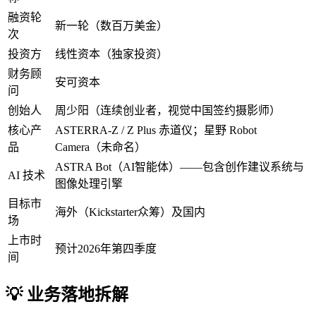
融资轮
新一轮（数百万美金）
次
投资方
线性资本（独家投资）
财务顾
安可资本
问
创始人
周少阳（连续创业者，视觉中国签约摄影师）
核心产
ASTERRA-Z / Z Plus 赤道仪；星野 Robot
品
Camera（未命名）
ASTRA Bot（AI智能体）——包含创作建议系统与
AI 技术
图像处理引擎
目标市
海外（Kickstarter众筹）及国内
场
上市时
预计2026年第四季度
间
💡 业务落地拆解