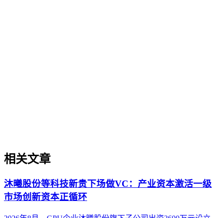
品牌可见性
AI搜索中的品牌可见性（Brand Visibility in AI Search）是指品
牌信息在生成式AI回答、摘要或推荐中被提及、引用或呈现
的频率与突出程度。作为衡量品牌在AI生态中影响力的关键
指标，它不同于传统搜索的曝光量，更强调内容被AI模型理
解、信任并主动引用的能力。本文从定义、重要性、与相关概
念的区别、实操场景、判断方法及常见误区六个方面，系统阐
述这一指标的内涵与价值，帮助读者建立对品牌AI可见性的
基础认知。
相关文章
沐曦股份等科技新贵下场做VC：产业资本激活一级
市场创新资本正循环