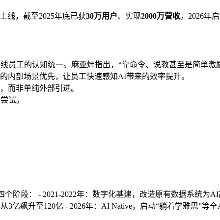
上线，截至2025年底已获
30万用户
、实现
2000万营收
。2026
一线员工的认知统一。麻亚炜指出，“靠命令、说教甚至是简单激
的内部场景优先，让员工快速感知AI带来的效率提升。
，而非单纯外部引进。
励尝试。
个阶段： - 2021-2022年：数字化基建，改造原有数据系统为AI高速
用量从3亿飙升至120亿 - 2026年：AI Native，启动“躺着学雅思”