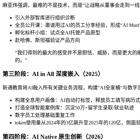
麻亚炜强调，最难的不是技术，而是“让战略从董事会走到一线
引入外部智库进行组织诊断
全员公开课：邀请用过AI的员工分享经验，形成“AI Must
孵化标杆小组：试点全AI托管产品原型
赴哈佛、斯坦福验证产品方向
“我们得到的最大的感受并不是胆怯、威胁，而是更大的
的。”
第三阶段：AI in All 深度嵌入（2025）
新通教育将AI融入所有关键业务流程，构建“AI全家桶”与数
构建全息用户画像：AI自动打标签，释放员工填写病历
打造全球智能案例库：沉淀50万+留学生录取/就业轨迹
数字员工处理基础重复工作
token使用量从2024年的3亿飙升至2025年的120亿，
第四阶段：AI Native 原生创新（2026）