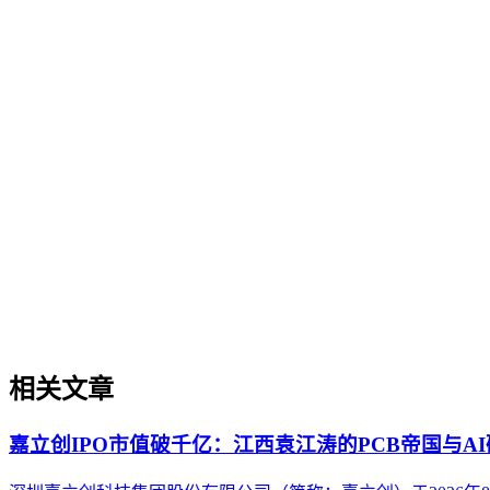
企业AI化落地是指企业通过生成引擎优化（GEO）等方法，
过程。它不仅是引入AI工具，更是涉及战略规划、组织适配、
现可持续的智能转型。
数字知识资产化
数字知识资产化
数字知识资产化是将企业内容、数据、品牌知识等无形资产转
的区别、实操场景、实施框架及常见误解，帮助企业在AI搜索
相关文章
嘉立创IPO市值破千亿：江西袁江涛的PCB帝国与A