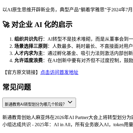
以AI原生思维开辟新业务，典型产品“躺着学雅思”于2024年7月
🚀 对企业 AI 化的启示
组织共识先行
：AI转型不是技术堆砌，而是从董事会到
场景选择三原则
：人数最多、耗时最长、不直接面对用户
人才内求为主
：通过孵化基金、吸引力法则激活内部创新
允许适度浪费
：在AI创新中要有对齐但不过度控制，鼓
【官方原文链接】
点击访问首发地址
常见问题
新通教育AI转型划分为哪几个阶段？
新通教育创始人麻亚炜在2026年AI Partner大会上将转型划分为四
小组达成共识 - 2025年：AI in All，所有业务嵌入AI，token