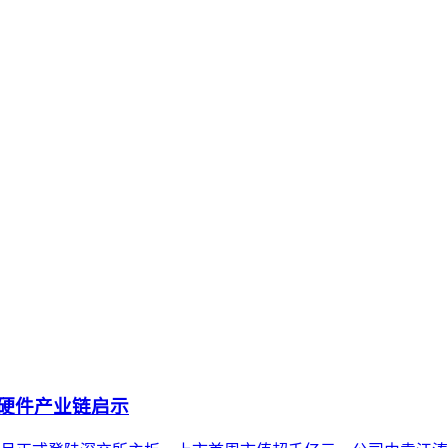
将内部知识、业务流程和客户交互内容系统转化为AI可理解、可
内容资产重构和持续优化的系统工程。区别于零散的技术应用，企
化为可被AI系统识别、评估和引用的结构化资产的过程。本文从
时代建立可持续的知识资产体系。
I硬件产业链启示