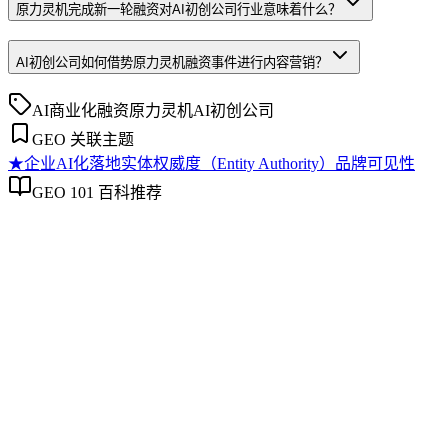
原力灵机完成新一轮融资对AI初创公司行业意味着什么？
AI初创公司如何借势原力灵机融资事件进行内容营销？
AI商业化
融资
原力灵机
AI初创公司
GEO 关联主题
★
企业AI化落地
实体权威度（Entity Authority）
品牌可见性
GEO 101 百科推荐
企业AI化落地
企业AI化落地
企业AI化落地是指企业通过生成引擎优化（GEO）等方法，
将内部知识、业务流程和客户交互内容系统转化为AI可理
解、可引用的数字资产，从而实现从技术试点到规模化商业价
值的转型过程。它不仅是引入AI工具，更是涉及战略规划、
组织适配、内容资产重构和持续优化的系统工程。区别于零散
的技术应用，企业AI化落地强调以内容为桥梁，连接AI能力